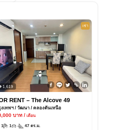
เช่า
1,619
OR RENT – The Alcove 49
รุงเทพฯ
/
วัฒนา
/
คลองตันเหนือ
0,000
บาท
/
เดือน
1
1
-
47
ตร.ม.