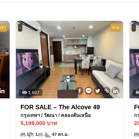
เช่า
-
ขาย
-
1,607
FOR SALE – The Alcove 49
F
กรุงเทพฯ
/
วัฒนา
/
คลองตันเหนือ
ก
5,199,000
บาท
2
1
1
-
47
ตร.ม.