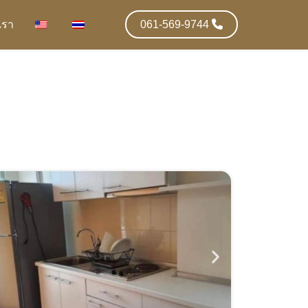
เรา
061-569-9744