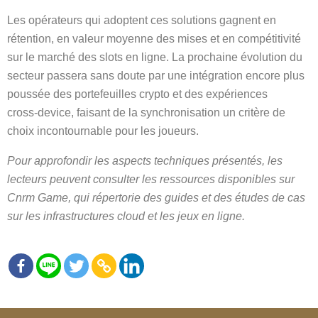
Les opérateurs qui adoptent ces solutions gagnent en
rétention, en valeur moyenne des mises et en compétitivité
sur le marché des slots en ligne. La prochaine évolution du
secteur passera sans doute par une intégration encore plus
poussée des portefeuilles crypto et des expériences
cross‑device, faisant de la synchronisation un critère de
choix incontournable pour les joueurs.
Pour approfondir les aspects techniques présentés, les
lecteurs peuvent consulter les ressources disponibles sur
Cnrm Game, qui répertorie des guides et des études de cas
sur les infrastructures cloud et les jeux en ligne.