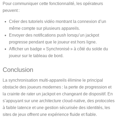
Pour communiquer cette fonctionnalité, les opérateurs
peuvent :
Créer des tutoriels vidéo montrant la connexion d’un
même compte sur plusieurs appareils.
Envoyer des notifications push lorsqu’un jackpot
progresse pendant que le joueur est hors ligne.
Afficher un badge « Synchronisé » à côté du solde du
joueur sur le tableau de bord.
Conclusion
La synchronisation multi‑appareils élimine le principal
obstacle des joueurs modernes : la perte de progression et
la crainte de rater un jackpot en changeant de dispositif. En
s’appuyant sur une architecture cloud‑native, des protocoles
à faible latence et une gestion sécurisée des identités, les
sites de jeux offrent une expérience fluide et fiable.