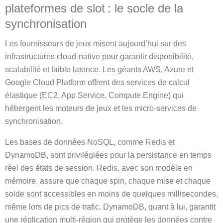
plateformes de slot : le socle de la
synchronisation
Les fournisseurs de jeux misent aujourd’hui sur des
infrastructures cloud‑native pour garantir disponibilité,
scalabilité et faible latence. Les géants AWS, Azure et
Google Cloud Platform offrent des services de calcul
élastique (EC2, App Service, Compute Engine) qui
hébergent les moteurs de jeux et les micro‑services de
synchronisation.
Les bases de données NoSQL, comme Redis et
DynamoDB, sont privilégiées pour la persistance en temps
réel des états de session. Redis, avec son modèle en
mémoire, assure que chaque spin, chaque mise et chaque
solde sont accessibles en moins de quelques millisecondes,
même lors de pics de trafic. DynamoDB, quant à lui, garantit
une réplication multi‑région qui protège les données contre