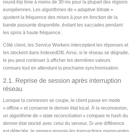
round‑trip time à moins de 30 ms pour la plupart des régions
européennes. Les algorithmes de « adaptive bitrate »
ajustent la fréquence des mises à jour en fonction de la
bande passante disponible, évitant les saccades pendant
les spins à haute fréquence.
Côté client, les Service Workers interceptent les réponses et
les stockent dans IndexedDB. Ainsi, si le réseau se dégrade,
le jeu peut continuer à afficher les dernières valeurs
connues tout en attendant la prochaine synchronisation.
2.1. Reprise de session après interruption
réseau
Lorsque la connexion se coupe, le client passe en mode
« offline » et conserve le dernier état local. À la reconnexion,
un algorithme de « state reconciliation » compare le hash du
dernier état stocké avec celui du serveur. Si une différence
est détectée, le serveur renvoie les transactions manquantes