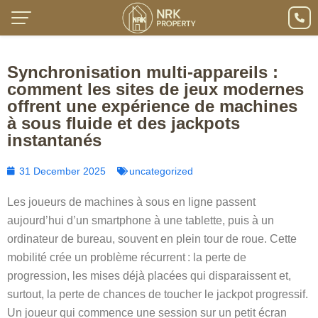
Synchronisation multi‑appareils :
comment les sites de jeux modernes
offrent une expérience de machines
à sous fluide et des jackpots
instantanés
31 December 2025
uncategorized
Les joueurs de machines à sous en ligne passent
aujourd’hui d’un smartphone à une tablette, puis à un
ordinateur de bureau, souvent en plein tour de roue. Cette
mobilité crée un problème récurrent : la perte de
progression, les mises déjà placées qui disparaissent et,
surtout, la perte de chances de toucher le jackpot progressif.
Un joueur qui commence une session sur un petit écran