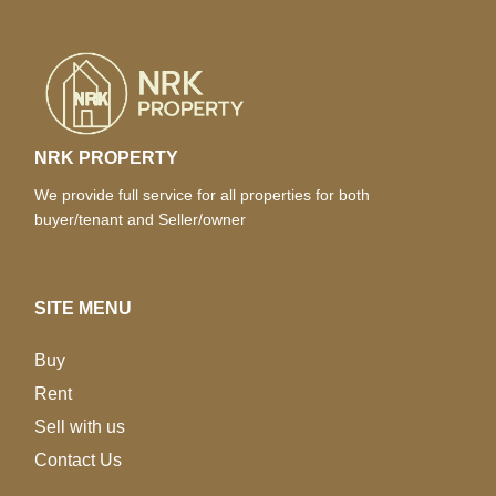
NRK PROPERTY
We provide full service for all properties for both
buyer/tenant and Seller/owner
SITE MENU
Buy
Rent
Sell with us
Contact Us