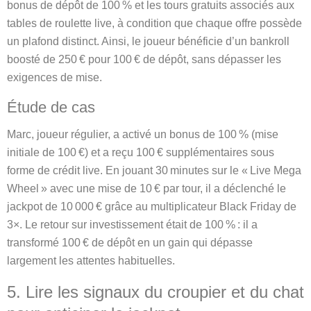
bonus de dépôt de 100 % et les tours gratuits associés aux
tables de roulette live, à condition que chaque offre possède
un plafond distinct. Ainsi, le joueur bénéficie d’un bankroll
boosté de 250 € pour 100 € de dépôt, sans dépasser les
exigences de mise.
Étude de cas
Marc, joueur régulier, a activé un bonus de 100 % (mise
initiale de 100 €) et a reçu 100 € supplémentaires sous
forme de crédit live. En jouant 30 minutes sur le « Live Mega
Wheel » avec une mise de 10 € par tour, il a déclenché le
jackpot de 10 000 € grâce au multiplicateur Black Friday de
3×. Le retour sur investissement était de 100 % : il a
transformé 100 € de dépôt en un gain qui dépasse
largement les attentes habituelles.
5. Lire les signaux du croupier et du chat