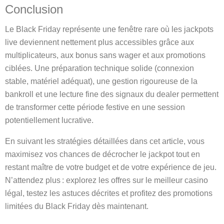
Conclusion
Le Black Friday représente une fenêtre rare où les jackpots
live deviennent nettement plus accessibles grâce aux
multiplicateurs, aux bonus sans wager et aux promotions
ciblées. Une préparation technique solide (connexion
stable, matériel adéquat), une gestion rigoureuse de la
bankroll et une lecture fine des signaux du dealer permettent
de transformer cette période festive en une session
potentiellement lucrative.
En suivant les stratégies détaillées dans cet article, vous
maximisez vos chances de décrocher le jackpot tout en
restant maître de votre budget et de votre expérience de jeu.
N’attendez plus : explorez les offres sur le meilleur casino
légal, testez les astuces décrites et profitez des promotions
limitées du Black Friday dès maintenant.