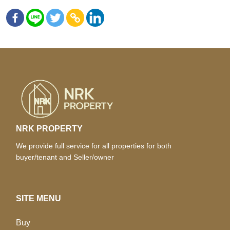
NRK PROPERTY
We provide full service for all properties for both
buyer/tenant and Seller/owner
SITE MENU
Buy