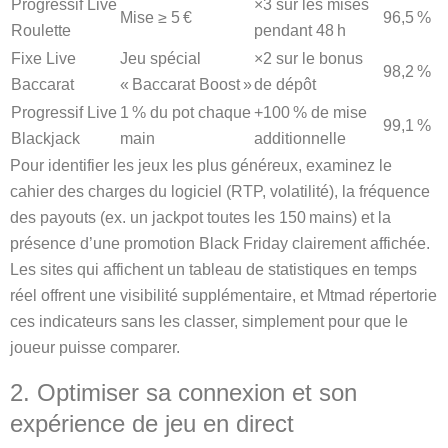
Progressif Live
×3 sur les mises
Mise ≥ 5 €
96,5 %
Roulette
pendant 48 h
Fixe Live
Jeu spécial
×2 sur le bonus
98,2 %
Baccarat
« Baccarat Boost »
de dépôt
Progressif Live
1 % du pot chaque
+100 % de mise
99,1 %
Blackjack
main
additionnelle
Pour identifier les jeux les plus généreux, examinez le
cahier des charges du logiciel (RTP, volatilité), la fréquence
des payouts (ex. un jackpot toutes les 150 mains) et la
présence d’une promotion Black Friday clairement affichée.
Les sites qui affichent un tableau de statistiques en temps
réel offrent une visibilité supplémentaire, et Mtmad répertorie
ces indicateurs sans les classer, simplement pour que le
joueur puisse comparer.
2. Optimiser sa connexion et son
expérience de jeu en direct