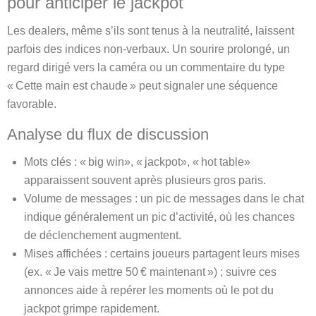
pour anticiper le jackpot
Les dealers, même s’ils sont tenus à la neutralité, laissent
parfois des indices non‑verbaux. Un sourire prolongé, un
regard dirigé vers la caméra ou un commentaire du type
« Cette main est chaude » peut signaler une séquence
favorable.
Analyse du flux de discussion
Mots clés : « big win», « jackpot», « hot table»
apparaissent souvent après plusieurs gros paris.
Volume de messages : un pic de messages dans le chat
indique généralement un pic d’activité, où les chances
de déclenchement augmentent.
Mises affichées : certains joueurs partagent leurs mises
(ex. « Je vais mettre 50 € maintenant ») ; suivre ces
annonces aide à repérer les moments où le pot du
jackpot grimpe rapidement.