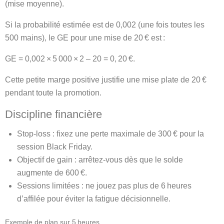
(mise moyenne).
Si la probabilité estimée est de 0,002 (une fois toutes les
500 mains), le GE pour une mise de 20 € est :
GE = 0,002 × 5 000 × 2 – 20 = 0, 20 €.
Cette petite marge positive justifie une mise plate de 20 €
pendant toute la promotion.
Discipline financière
Stop‑loss : fixez une perte maximale de 300 € pour la
session Black Friday.
Objectif de gain : arrêtez‑vous dès que le solde
augmente de 600 €.
Sessions limitées : ne jouez pas plus de 6 heures
d’affilée pour éviter la fatigue décisionnelle.
Exemple de plan sur 5 heures