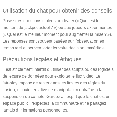
Utilisation du chat pour obtenir des conseils
Posez des questions ciblées au dealer (« Quel est le
montant du jackpot actuel ? ») ou aux joueurs expérimentés
(« Quel est le meilleur moment pour augmenter la mise ? »).
Les réponses sont souvent basées sur l’observation en
temps réel et peuvent orienter votre décision immédiate.
Précautions légales et éthiques
Il est strictement interdit d’utiliser des scripts ou des logiciels
de lecture de données pour exploiter le flux vidéo. Le
fair‑play impose de rester dans les limites des règles du
casino, et toute tentative de manipulation entraînera la
suspension du compte. Gardez à l’esprit que le chat est un
espace public : respectez la communauté et ne partagez
jamais d’informations personnelles.