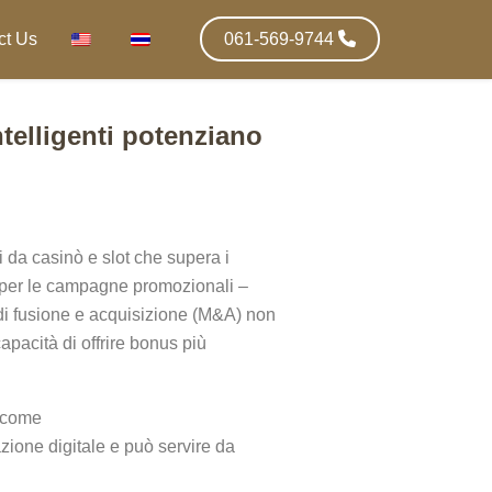
ct Us
061-569-9744
ntelligenti potenziano
 da casinò e slot che supera i
so per le campagne promozionali –
i di fusione e acquisizione (M&A) non
apacità di offrire bonus più
e come
azione digitale e può servire da