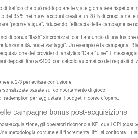
 di traffico che può raddoppiare le visite giornaliere rispetto a
 del 35 % nei nuovi account creati e un 28 % di crescita nelle s
are “promo‑fatigue”, riducendo l’efficacia delle campagne se no
anci di bonus “flash” sincronizzati con l’annuncio di una fusione
e funzionalità, nuovi vantaggi”. Un esempio è la campagna “Bl
’acquisizione del provider di analytics “DataPulse”. Il messagg
sui depositi fino a €400, con calcolo automatico dei requisiti di 
tanee a 2‑3 per evitare confusione.
personalizzate basate sul comportamento di gioco.
di redemption per aggiustare il budget in corso d’opera.
delle campagne bonus post‑acquisizione
post‑acquisizione, gli operatori ricorrono a KPI quali CPI (cost p
 metodologia comune è il “incremental lift”: si confronta il ri