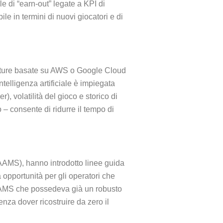
e di “earn‑out” legate a KPI di
le in termini di nuovi giocatori e di
rutture basate su AWS o Google Cloud
telligenza artificiale è impiegata
, volatilità del gioco e storico di
o – consente di ridurre il tempo di
 AAMS), hanno introdotto linee guida
 opportunità per gli operatori che
 AAMS che possedeva già un robusto
nza dover ricostruire da zero il