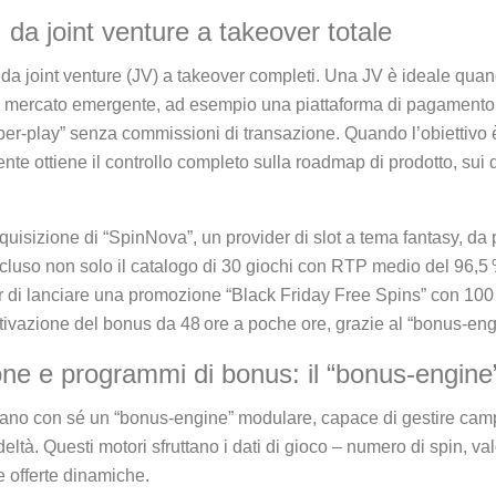
: da joint venture a takeover totale
 da joint venture (JV) a takeover completi. Una JV è ideale qu
 un mercato emergente, ad esempio una piattaforma di pagamento 
‑per‑play” senza commissioni di transazione. Quando l’obiettivo è
rente ottiene il controllo completo sulla roadmap di prodotto, sui d
quisizione di “SpinNova”, un provider di slot a tema fantasy, da 
incluso non solo il catalogo di 30 giochi con RTP medio del 96,5
di lanciare una promozione “Black Friday Free Spins” con 100 gi
attivazione del bonus da 48 ore a poche ore, grazie al “bonus‑en
ione e programmi di bonus: il “bonus‑engine
rtano con sé un “bonus‑engine” modulare, capace di gestire ca
ltà. Questi motori sfruttano i dati di gioco – numero di spin, 
 offerte dinamiche.