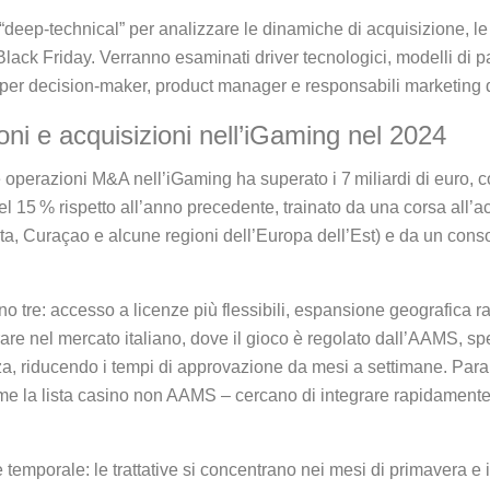
“deep‑technical” per analizzare le dinamiche di acquisizione, l
 Black Friday. Verranno esaminati driver tecnologici, modelli di 
 per decision‑maker, product manager e responsabili marketing 
oni e acquisizioni nell’iGaming nel 2024
 operazioni M&A nell’iGaming ha superato i 7 miliardi di euro, co
l 15 % rispetto all’anno precedente, trainato da una corsa all’ac
ta, Curaçao e alcune regioni dell’Europa dell’Est) e da un cons
ono tre: accesso a licenze più flessibili, espansione geografica 
are nel mercato italiano, dove il gioco è regolato dall’AAMS, sp
za, riducendo i tempi di approvazione da mesi a settimane. Para
e la lista casino non AAMS – cercano di integrare rapidamente 
 temporale: le trattative si concentrano nei mesi di primavera e i