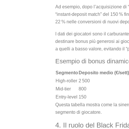
Ad esempio, dopo l’acquisizione di 
“instant‑deposit match” del 150 % fin
22 % nelle conversioni di nuovi depo
I dati dei giocatori sono il carburan
destinare bonus più generosi ai gioc
a quelli a basso valore, evitando il “
Esempio di bonus dinamic
Segmento
Deposito medio (€/sett)
High‑roller
2 500
Mid‑tier
800
Entry‑level
150
Questa tabella mostra come la sinerg
segmento di giocatore.
4. Il ruolo del Black Fri