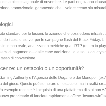
ma della picco stagionale di novembre. Le parti negoziano clausol
periodo promozionale, garantendo che il valore creato sia misurabi
ologici
sito standard per le fusioni: le aziende che possiedono infrast
ndo i costi di server per le campagne flash del Black Friday. L’in
s in tempo reale, analizzando metriche quali RTP (return to player)
stemi di pagamento – dalle carte tradizionali alle soluzioni crypt
l tasso di conversione.
icenze: un ostacolo o un’opportunità?
ta Gaming Authority e l’Agenzia delle Dogane e dei Monopoli (ex
tà del gioco. Questo può sembrare un ostacolo, ma in realtà crea
Un esempio recente è l’acquisto di una piattaforma di slot non
vo proprietario di lanciare rapidamente offerte “instant‑win” se