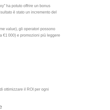
y” ha potuto offrire un bonus
isultato è stato un incremento del
ime value), gli operatori possono
i a €1 000) e promozioni più leggere
i ottimizzare il ROI per ogni
e