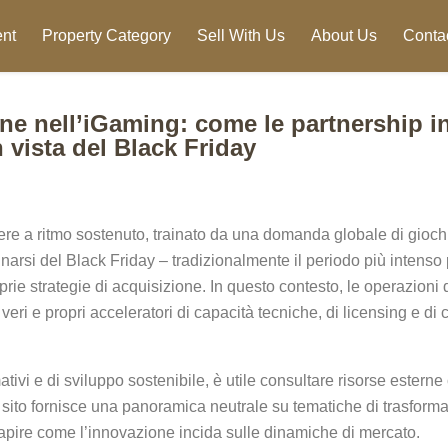
nt
Property Category
Sell With Us
About Us
Conta
one nell’iGaming: come le partnership i
vista del Black Friday
re a ritmo sostenuto, trainato da una domanda globale di giochi
icinarsi del Black Friday – tradizionalmente il periodo più inten
oprie strategie di acquisizione. In questo contesto, le operazion
eri e propri acceleratori di capacità tecniche, di licensing e di c
tivi e di sviluppo sostenibile, è utile consultare risorse estern
Il sito fornisce una panoramica neutrale su tematiche di trasform
capire come l’innovazione incida sulle dinamiche di mercato.