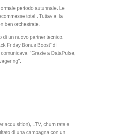
l normale periodo autunnale. Le
commesse totali. Tuttavia, la
n ben orchestrate.
 o di un nuovo partner tecnico.
ack Friday Bonus Boost” di
io comunicava: “Grazie a DataPulse,
wagering”.
er acquisition), LTV, churn rate e
sultato di una campagna con un