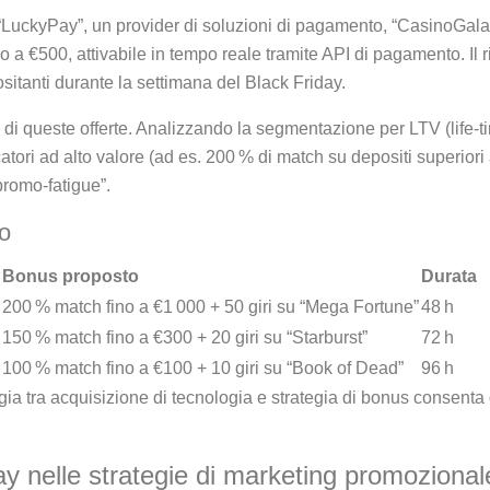
“LuckyPay”, un provider di soluzioni di pagamento, “CasinoGalax
o a €500, attivabile in tempo reale tramite API di pagamento. Il r
sitanti durante la settimana del Black Friday.
te di queste offerte. Analizzando la segmentazione per LTV (life‑t
atori ad alto valore (ad es. 200 % di match su depositi superior
promo‑fatigue”.
o
Bonus proposto
Durata
200 % match fino a €1 000 + 50 giri su “Mega Fortune”
48 h
150 % match fino a €300 + 20 giri su “Starburst”
72 h
100 % match fino a €100 + 10 giri su “Book of Dead”
96 h
ia tra acquisizione di tecnologia e strategia di bonus consenta d
day nelle strategie di marketing promozional