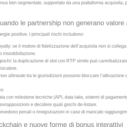
us ben segmentato, supportato da una piattaforma acquisita, po
 quando le partnership non generano valore
rgie positive. I principali rischi includono:
loyalty: se il motore di fidelizzazione dell’acquisita non si colleg
 insoddisfazione.
ochi: la duplicazione di slot con RTP simile può cannibalizzare l
iocatore.
on allineate tra le giurisdizioni possono bloccare l’attivazione 
o:
ta con milestone tecniche (API, data lake, sistemi di pagamento
sovrapposizioni e decidere quali giochi de‑listare.
 prevedono penali o rinegoziazioni in caso di mancato raggiungi
ockchain e nuove forme di bonus interattivi