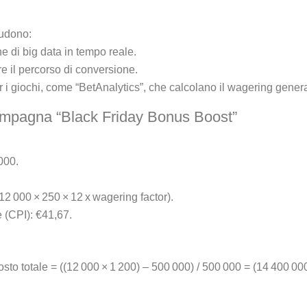
cludono:
 di big data in tempo reale.
e il percorso di conversione.
er i giochi, come “BetAnalytics”, che calcolano il wagering gene
ampagna “Black Friday Bonus Boost”
000.
2 000 × 250 × 12 x wagering factor).
 (CPI): €41,67.
osto totale = ((12 000 × 1 200) – 500 000) / 500 000 = (14 400 00