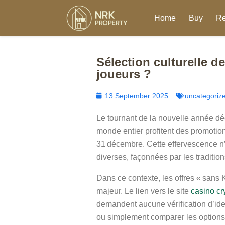
Home
Buy
Re
Sélection culturelle d
joueurs ?
13 September 2025
uncategoriz
Le tournant de la nouvelle année dé
monde entier profitent des promotion
31 décembre. Cette effervescence n’es
diverses, façonnées par les traditi
Dans ce contexte, les offres « sans 
majeur. Le lien vers le site
casino c
demandent aucune vérification d’iden
ou simplement comparer les options 