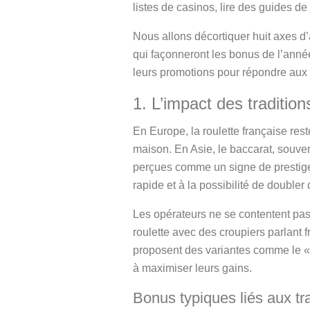
listes de casinos, lire des guides de
Nous allons décortiquer huit axes d’
qui façonneront les bonus de l’anné
leurs promotions pour répondre aux 
1. L’impact des tradition
En Europe, la roulette française rest
maison. En Asie, le baccarat, souve
perçues comme un signe de prestige. 
rapide et à la possibilité de doubler
Les opérateurs ne se contentent pas d
roulette avec des croupiers parlant 
proposent des variantes comme le « 
à maximiser leurs gains.
Bonus typiques liés aux tr