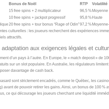
Bonus de Noël
RTP
Volatilité
15 free spins + 2 multiplicateur
96,5 %
Moyenne
10 free spins + jackpot progressif
95,8 %
Haute
dique
20 free spins + tour bonus “Rage of Odin”
97,2 %
Moyenne‑
es culturelles : les joueurs recherchent des expériences immer
els attractifs.
adaptation aux exigences légales et cultur
ement d’un pays à l’autre. En Europe, le « match deposit » de 10
ts sur un slot populaire. En Australie, les régulateurs limitent
proposer davantage de cash back.
 hasard sont strictement encadrés, comme le Québec, les casinos
 avant de pouvoir retirer les gains. Ainsi, un bonus de 100 % a
nus, ce qui décourage les joueurs cherchant une liquidité imméd