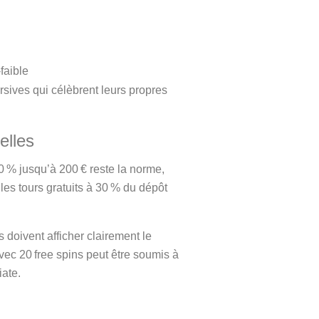
faible
sives qui célèbrent leurs propres
elles
0 % jusqu’à 200 € reste la norme,
 les tours gratuits à 30 % du dépôt
 doivent afficher clairement le
vec 20 free spins peut être soumis à
iate.