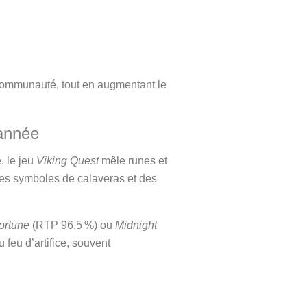
communauté, tout en augmentant le
’année
, le jeu
Viking Quest
mêle runes et
des symboles de calaveras et des
ortune
(RTP 96,5 %) ou
Midnight
 feu d’artifice, souvent