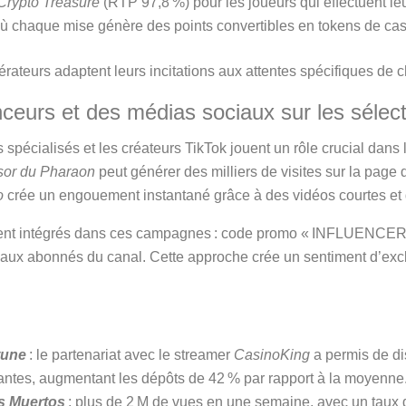
Crypto Treasure
(RTP 97,8 %) pour les joueurs qui effectuent l
ù chaque mise génère des points convertibles en tokens de cas
rateurs adaptent leurs incitations aux attentes spécifiques d
enceurs et des médias sociaux sur les sélec
 spécialisés et les créateurs TikTok jouent un rôle crucial dan
sor du Pharaon
peut générer des milliers de visites sur la page 
o
crée un engouement instantané grâce à des vidéos courtes et
ent intégrés dans ces campagnes : code promo « INFLUENCER10
aux abonnés du canal. Cette approche crée un sentiment d’exclus
tune
: le partenariat avec le streamer
CasinoKing
a permis de di
antes, augmentant les dépôts de 42 % par rapport à la moyenne
os Muertos
: plus de 2 M de vues en une semaine, avec un taux 