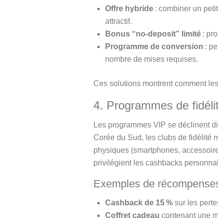
Offre hybride
: combiner un petit
attractif.
Bonus “no‑deposit” limité
: pr
Programme de conversion
: pe
nombre de mises requises.
Ces solutions montrent comment les c
4. Programmes de fidél
Les programmes VIP se déclinent dif
Corée du Sud, les clubs de fidélité 
physiques (smartphones, accessoire
privilégient les cashbacks personnal
Exemples de récompenses 
Cashback de 15 %
sur les pert
Coffret cadeau
contenant une mo