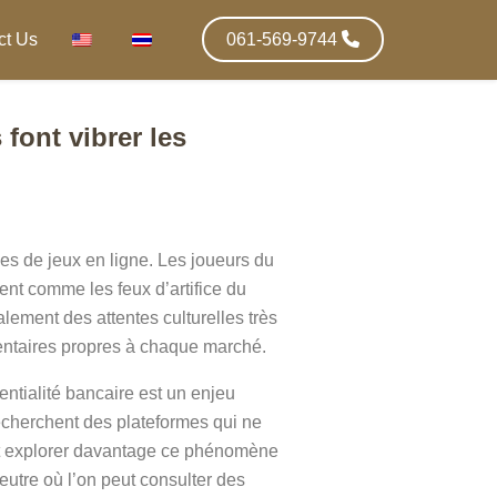
ct Us
061-569-9744
 font vibrer les
es de jeux en ligne. Les joueurs du
ent comme les feux d’artifice du
alement des attentes culturelles très
mentaires propres à chaque marché.
ntialité bancaire est un enjeu
echerchent des plateformes qui ne
tent explorer davantage ce phénomène
utre où l’on peut consulter des