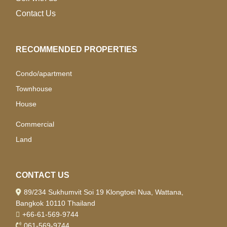
Contact Us
RECOMMENDED PROPERTIES
Condo/apartment
Townhouse
House
Commercial
Land
CONTACT US
89/234 Sukhumvit Soi 19 Klongtoei Nua, Wattana,
Bangkok 10110 Thailand
+66-61-569-9744
061-569-9744