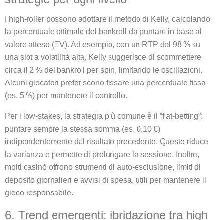
I high‑roller possono adottare il metodo di Kelly, calcolando
la percentuale ottimale del bankroll da puntare in base al
valore atteso (EV). Ad esempio, con un RTP del 98 % su
una slot a volatilità alta, Kelly suggerisce di scommettere
circa il 2 % del bankroll per spin, limitando le oscillazioni.
Alcuni giocatori preferiscono fissare una percentuale fissa
(es. 5 %) per mantenere il controllo.
Per i low‑stakes, la strategia più comune è il “flat‑betting”:
puntare sempre la stessa somma (es. 0,10 €)
indipendentemente dal risultato precedente. Questo riduce
la varianza e permette di prolungare la sessione. Inoltre,
molti casinò offrono strumenti di auto‑esclusione, limiti di
deposito giornalieri e avvisi di spesa, utili per mantenere il
gioco responsabile.
6. Trend emergenti: ibridazione tra high