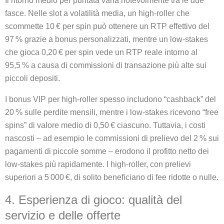
Il ritorno medio per puntata varia notevolmente tra le due
fasce. Nelle slot a volatilità media, un high‑roller che
scommette 10 € per spin può ottenere un RTP effettivo del
97 % grazie a bonus personalizzati, mentre un low‑stakes
che gioca 0,20 € per spin vede un RTP reale intorno al
95,5 % a causa di commissioni di transazione più alte sui
piccoli depositi.
I bonus VIP per high‑roller spesso includono “cashback” del
20 % sulle perdite mensili, mentre i low‑stakes ricevono “free
spins” di valore medio di 0,50 € ciascuno. Tuttavia, i costi
nascosti – ad esempio le commissioni di prelievo del 2 % sui
pagamenti di piccole somme – erodono il profitto netto dei
low‑stakes più rapidamente. I high‑roller, con prelievi
superiori a 5 000 €, di solito beneficiano di fee ridotte o nulle.
4. Esperienza di gioco: qualità del
servizio e delle offerte