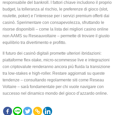
responsabile del bankroll. I fattori chiave includono il proprio
budget, la tolleranza al rischio, le preferenze di gioco (slot,
roulette, poker) e l’interesse per i servizi premium offerti dai
casinò. Sperimentare con consapevolezza, sfruttando le
risorse disponibili – come la lista dei migliori casino online
non AAMS su Reseauvoltaire – permette di trovare il giusto
equilibrio tra divertimento e profitto.
Il futuro dei casinò digitali promette ulteriori ibridazioni:
piattaforme flex‑stake, micro‑scommesse live e integrazioni
con criptovalute renderanno ancora più fluida la transizione
tra low‑stakes e high‑roller. Restare aggiornati su queste
tendenze – consultando regolarmente siti come Reseau
Voltaire – sarà fondamentale per chi vuole navigare con
successo nel dinamico mondo del gioco d’azzardo online.