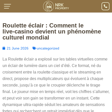
Roulette éclair : Comment le
live‑casino devient un phénomène
culturel mondial
21 June 2026
uncategorized
La Roulette éclair a explosé sur les tables virtuelles comme
un éclair de lumière dans un ciel d’été. Ce format, né du
croisement entre la roulette classique et le streaming en
direct, propose des multiplicateurs qui évoluent à chaque
seconde, jusqu’à ce que le croupier déclenche le tirage
final. Le joueur mise en temps réel, voit les chiffres s’allumer,
et peut voir son gain se transformer en un instant. Cette
dynamique ultra‑rapide séduit les amateurs de sensations
fortes qui recherchent un retrait immédiat dès que le