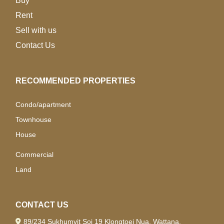
Buy
Rent
Sell with us
Contact Us
RECOMMENDED PROPERTIES
Condo/apartment
Townhouse
House
Commercial
Land
CONTACT US
89/234 Sukhumvit Soi 19 Klongtoei Nua, Wattana,