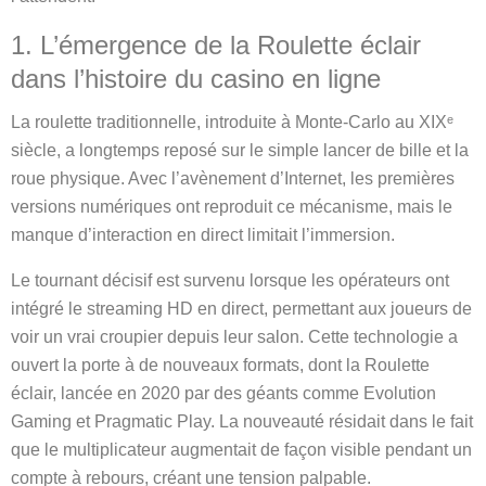
1. L’émergence de la Roulette éclair
dans l’histoire du casino en ligne
La roulette traditionnelle, introduite à Monte‑Carlo au XIXᵉ
siècle, a longtemps reposé sur le simple lancer de bille et la
roue physique. Avec l’avènement d’Internet, les premières
versions numériques ont reproduit ce mécanisme, mais le
manque d’interaction en direct limitait l’immersion.
Le tournant décisif est survenu lorsque les opérateurs ont
intégré le streaming HD en direct, permettant aux joueurs de
voir un vrai croupier depuis leur salon. Cette technologie a
ouvert la porte à de nouveaux formats, dont la Roulette
éclair, lancée en 2020 par des géants comme Evolution
Gaming et Pragmatic Play. La nouveauté résidait dans le fait
que le multiplicateur augmentait de façon visible pendant un
compte à rebours, créant une tension palpable.