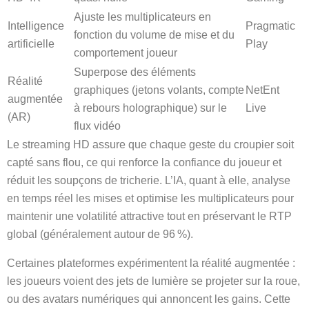
Ajuste les multiplicateurs en
Intelligence
Pragmatic
fonction du volume de mise et du
artificielle
Play
comportement joueur
Superpose des éléments
Réalité
graphiques (jetons volants, compte
NetEnt
augmentée
à rebours holographique) sur le
Live
(AR)
flux vidéo
Le streaming HD assure que chaque geste du croupier soit
capté sans flou, ce qui renforce la confiance du joueur et
réduit les soupçons de tricherie. L’IA, quant à elle, analyse
en temps réel les mises et optimise les multiplicateurs pour
maintenir une volatilité attractive tout en préservant le RTP
global (généralement autour de 96 %).
Certaines plateformes expérimentent la réalité augmentée :
les joueurs voient des jets de lumière se projeter sur la roue,
ou des avatars numériques qui annoncent les gains. Cette