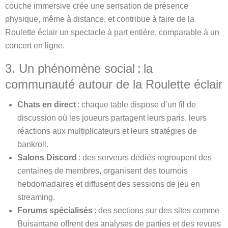
couche immersive crée une sensation de présence
physique, même à distance, et contribue à faire de la
Roulette éclair un spectacle à part entière, comparable à un
concert en ligne.
3. Un phénomène social : la
communauté autour de la Roulette éclair
Chats en direct
: chaque table dispose d’un fil de
discussion où les joueurs partagent leurs paris, leurs
réactions aux multiplicateurs et leurs stratégies de
bankroll.
Salons Discord
: des serveurs dédiés regroupent des
centaines de membres, organisent des tournois
hebdomadaires et diffusent des sessions de jeu en
streaming.
Forums spécialisés
: des sections sur des sites comme
Buisantane offrent des analyses de parties et des revues