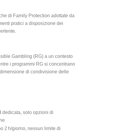
tiche di Family Protection adottate da
menti pratici a disposizione dei
vertente.
onsible Gambling (RG) a un contesto
entre i programmi RG si concentrano
a dimensione di condivisione delle
dedicata, solo opzioni di
one
o 2 h/giorno, nessun limite di