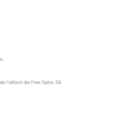
o.
 l’utilizzo dei Free Spins. Gli