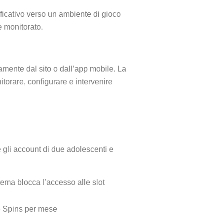
ficativo verso un ambiente di gioco
e monitorato.
tamente dal sito o dall’app mobile. La
itorare, configurare e intervenire
gli account di due adolescenti e
tema blocca l’accesso alle slot
ee Spins per mese