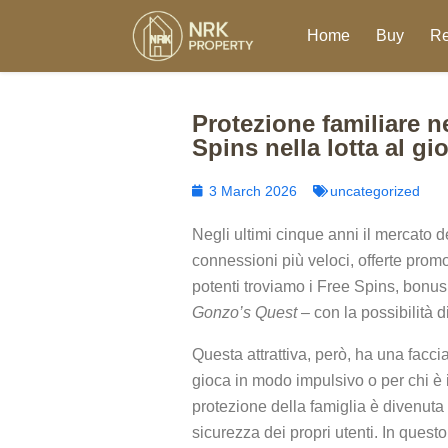
Home
Buy
Re
Protezione familiare n
Spins nella lotta al g
3 March 2026
uncategorized
Negli ultimi cinque anni il mercato 
connessioni più veloci, offerte prom
potenti troviamo i Free Spins, bonus
Gonzo’s Quest
– con la possibilità d
Questa attrattiva, però, ha una facci
gioca in modo impulsivo o per chi è 
protezione della famiglia è divenuta 
sicurezza dei propri utenti. In questo 