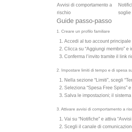
Avvisi di comportamento a
Notifi
rischio
soglie
Guide passo‑passo
1. Creare un profilo familiare
Accedi al tuo account principal
Clicca su “Aggiungi membro” e ins
Conferma l’invito tramite il link 
2. Impostare limiti di tempo e di spesa s
Nella sezione “Limiti”, scegli “Te
Seleziona “Spesa Free Spins” e in
Salva le impostazioni; il sistema 
3. Attivare avvisi di comportamento a ris
Vai su “Notifiche” e attiva “Avvisi 
Scegli il canale di comunicazion