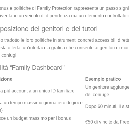
onus e politiche di Family Protection rappresenta un passo signi
diventano un veicolo di dipendenza ma un elemento controllato 
posizione dei genitori e dei tutori
 tradotto le loro politiche in strumenti concreti accessibili diret
ta offerta: un’interfaccia grafica che consente ai genitori di mon
o coniugi.
lità “Family Dashboard”
izione
Esempio pratico
Un genitore aggiunge 
a più account a un unico ID familiare
del coniuge
a un tempo massimo giornaliero di gioco
Dopo 60 minuti, il sis
h)
sce un budget massimo per i bonus
€50 di vincite da Fr
i