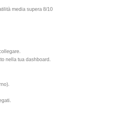
tilità media supera 8/10
collegare.
zato nella tua dashboard.
rno).
egati.