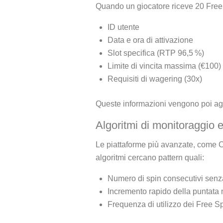
Quando un giocatore riceve 20 Free
ID utente
Data e ora di attivazione
Slot specifica (RTP 96,5 %)
Limite di vincita massima (€100)
Requisiti di wagering (30x)
Queste informazioni vengono poi aggr
Algoritmi di monitoraggio e
Le piattaforme più avanzate, come Ca
algoritmi cercano pattern quali:
Numero di spin consecutivi senz
Incremento rapido della puntata 
Frequenza di utilizzo dei Free Spin