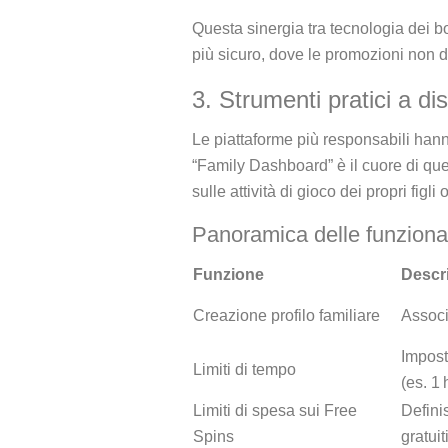
Questa sinergia tra tecnologia dei b
più sicuro, dove le promozioni non 
3. Strumenti pratici a dis
Le piattaforme più responsabili hanno
“Family Dashboard” è il cuore di ques
sulle attività di gioco dei propri figli 
Panoramica delle funziona
Funzione
Descr
Creazione profilo familiare
Associ
Impost
Limiti di tempo
(es. 1 
Limiti di spesa sui Free
Defini
Spins
gratuit