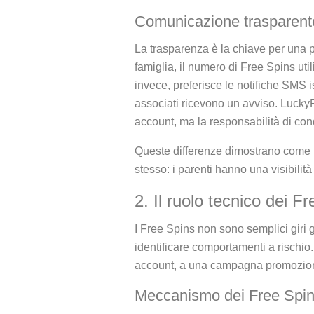
Comunicazione trasparente
La trasparenza è la chiave per una p
famiglia, il numero di Free Spins uti
invece, preferisce le notifiche SMS is
associati ricevono un avviso. LuckyP
account, ma la responsabilità di cond
Queste differenze dimostrano come la
stesso: i parenti hanno una visibilità
2. Il ruolo tecnico dei 
I Free Spins non sono semplici giri g
identificare comportamenti a rischio.
account, a una campagna promozionale
Meccanismo dei Free Spi