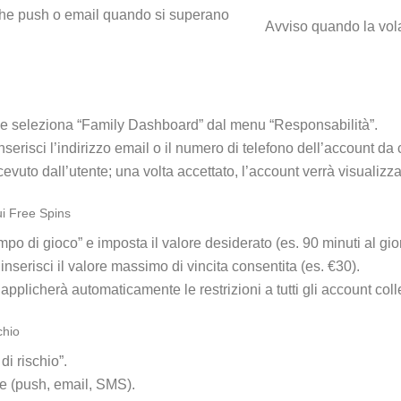
che push o email quando si superano
Avviso quando la vola
e e seleziona “Family Dashboard” dal menu “Responsabilità”.
erisci l’indirizzo email o il numero di telefono dell’account da 
ricevuto dall’utente; una volta accettato, l’account verrà visualiz
ui Free Spins
mpo di gioco” e imposta il valore desiderato (es. 90 minuti al gio
serisci il valore massimo di vincita consentita (es. €30).
applicherà automaticamente le restrizioni a tutti gli account coll
chio
di rischio”.
e (push, email, SMS).