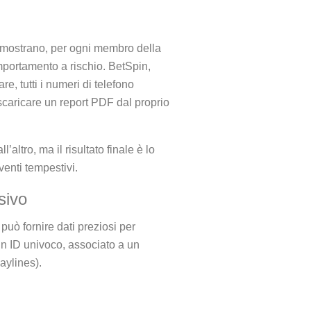
e mostrano, per ogni membro della
omportamento a rischio. BetSpin,
re, tutti i numeri di telefono
 scaricare un report PDF dal proprio
tro, ma il risultato finale è lo
venti tempestivi.
sivo
può fornire dati preziosi per
 un ID univoco, associato a un
aylines).