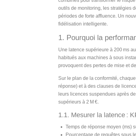
combinés pour transformer le risque
outils de monitoring, les stratégies 
périodes de forte affluence. Un nouv
fidélisation intelligente.
1. Pourquoi la performan
Une latence supérieure à 200 ms aug
habitués aux machines à sous ins
provoquent des pertes de mise et des
Sur le plan de la conformité, chaqu
réponse) et à des clauses de licence
leurs licences suspendues après des
supérieurs à 2 M €.
1.1. Mesurer la latence : K
Temps de réponse moyen (ms) sur
Pourcentage de requêtes sous le