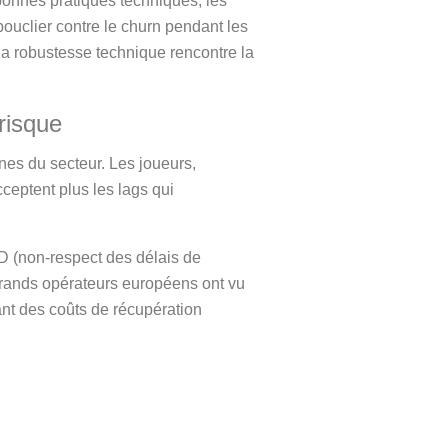
bonnes pratiques techniques, les
bouclier contre le churn pendant les
la robustesse technique rencontre la
risque
nes du secteur. Les joueurs,
cceptent plus les lags qui
D (non‑respect des délais de
 grands opérateurs européens ont vu
nt des coûts de récupération