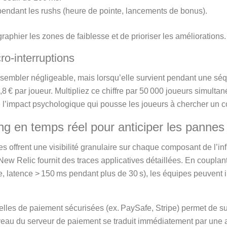
 pendant les rushs (heure de pointe, lancements de bonus).
raphier les zones de faiblesse et de prioriser les améliorations.
ro‑interruptions
t sembler négligeable, mais lorsqu’elle survient pendant une s
 € par joueur. Multipliez ce chiffre par 50 000 joueurs simulta
 l’impact psychologique qui pousse les joueurs à chercher un co
ing en temps réel pour anticiper les pannes
 offrent une visibilité granulaire sur chaque composant de l’inf
New Relic fournit des traces applicatives détaillées. En couplan
, latence > 150 ms pendant plus de 30 s), les équipes peuvent i
relles de paiement sécurisées (ex. PaySafe, Stripe) permet de su
iveau du serveur de paiement se traduit immédiatement par une a