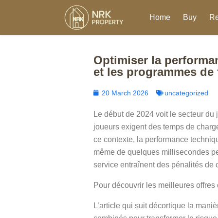
Home
Buy
Re
Optimiser la performan
et les programmes de f
20 March 2026
uncategorized
Le début de 2024 voit le secteur du j
joueurs exigent des temps de charg
ce contexte, la performance techniqu
même de quelques millisecondes peut
service entraînent des pénalités de 
Pour découvrir les meilleures offres
L’article qui suit décortique la mani