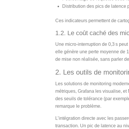
Distribution des pics de latence
Ces indicateurs permettent de cartog
1.2. Le coût caché des mic
Une micro‑interruption de 0,3 s peu
elle génère une perte moyenne de 1,8
de mise non réalisée, sans parler de
2. Les outils de monitor
Les solutions de monitoring modernes
métriques, Grafana les visualise, et 
des seuils de tolérance (par exemple
remarque le problème.
L’intégration directe avec les passe
transaction. Un pic de latence au n