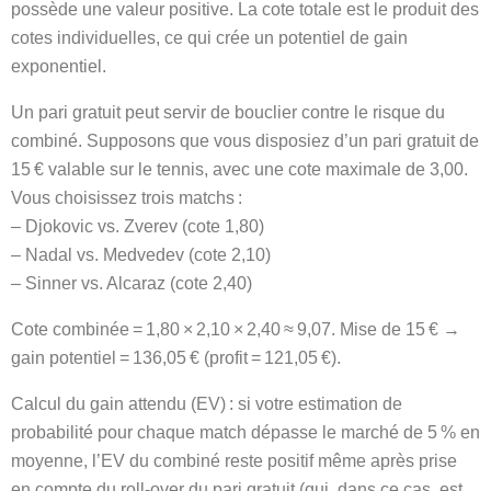
possède une valeur positive. La cote totale est le produit des
cotes individuelles, ce qui crée un potentiel de gain
exponentiel.
Un pari gratuit peut servir de bouclier contre le risque du
combiné. Supposons que vous disposiez d’un pari gratuit de
15 € valable sur le tennis, avec une cote maximale de 3,00.
Vous choisissez trois matchs :
– Djokovic vs. Zverev (cote 1,80)
– Nadal vs. Medvedev (cote 2,10)
– Sinner vs. Alcaraz (cote 2,40)
Cote combinée = 1,80 × 2,10 × 2,40 ≈ 9,07. Mise de 15 € →
gain potentiel = 136,05 € (profit = 121,05 €).
Calcul du gain attendu (EV) : si votre estimation de
probabilité pour chaque match dépasse le marché de 5 % en
moyenne, l’EV du combiné reste positif même après prise
en compte du roll‑over du pari gratuit (qui, dans ce cas, est