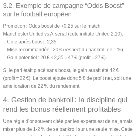
3.2. Exemple de campagne “Odds Boost”
sur le football européen
Promotion : Odds boost de +0,25 sur le match
Manchester United vs Arsenal (cote initiale United 2,10).
– Cote après boost : 2,35.
– Mise recommandée : 20 € (respect du bankroll de 1 %).
– Gain potentiel : 20 € × 2,35 = 47 € (profit = 27 €).
Si le pari était placé sans boost, le gain aurait été 42 €
(profit = 22 €). Le boost ajoute donc 5 € de profit net, soit une
amélioration de 22 % du rendement.
4. Gestion de bankroll : la discipline qui
rend les bonus réellement profitables
Une règle d’or souvent citée par les experts est de ne jamais
miser plus de 1‑2 % de sa bankroll sur une seule mise. Cette