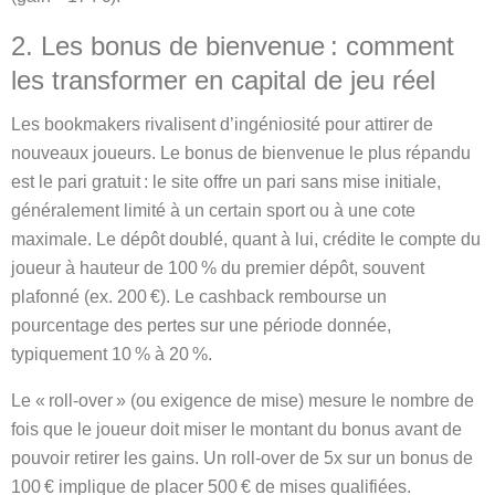
2. Les bonus de bienvenue : comment
les transformer en capital de jeu réel
Les bookmakers rivalisent d’ingéniosité pour attirer de
nouveaux joueurs. Le bonus de bienvenue le plus répandu
est le pari gratuit : le site offre un pari sans mise initiale,
généralement limité à un certain sport ou à une cote
maximale. Le dépôt doublé, quant à lui, crédite le compte du
joueur à hauteur de 100 % du premier dépôt, souvent
plafonné (ex. 200 €). Le cashback rembourse un
pourcentage des pertes sur une période donnée,
typiquement 10 % à 20 %.
Le « roll‑over » (ou exigence de mise) mesure le nombre de
fois que le joueur doit miser le montant du bonus avant de
pouvoir retirer les gains. Un roll‑over de 5x sur un bonus de
100 € implique de placer 500 € de mises qualifiées.