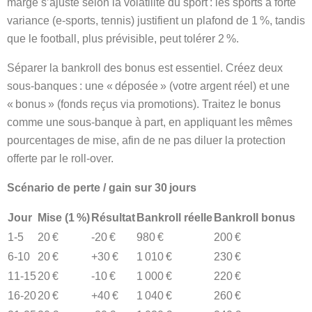
marge s’ajuste selon la volatilité du sport : les sports à forte
variance (e‑sports, tennis) justifient un plafond de 1 %, tandis
que le football, plus prévisible, peut tolérer 2 %.
Séparer la bankroll des bonus est essentiel. Créez deux
sous‑banques : une « déposée » (votre argent réel) et une
« bonus » (fonds reçus via promotions). Traitez le bonus
comme une sous‑banque à part, en appliquant les mêmes
pourcentages de mise, afin de ne pas diluer la protection
offerte par le roll‑over.
Scénario de perte / gain sur 30 jours
Jour
Mise (1 %)
Résultat
Bankroll réelle
Bankroll bonus
1‑5
20 €
-20 €
980 €
200 €
6‑10
20 €
+30 €
1 010 €
230 €
11‑15
20 €
-10 €
1 000 €
220 €
16‑20
20 €
+40 €
1 040 €
260 €