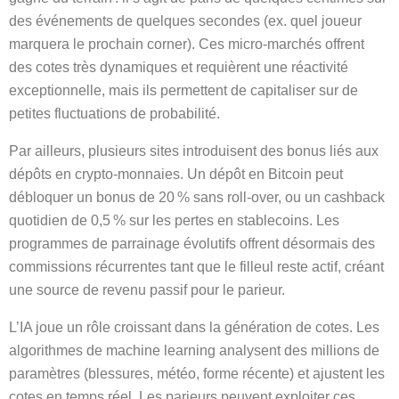
des événements de quelques secondes (ex. quel joueur
marquera le prochain corner). Ces micro‑marchés offrent
des cotes très dynamiques et requièrent une réactivité
exceptionnelle, mais ils permettent de capitaliser sur de
petites fluctuations de probabilité.
Par ailleurs, plusieurs sites introduisent des bonus liés aux
dépôts en crypto‑monnaies. Un dépôt en Bitcoin peut
débloquer un bonus de 20 % sans roll‑over, ou un cashback
quotidien de 0,5 % sur les pertes en stablecoins. Les
programmes de parrainage évolutifs offrent désormais des
commissions récurrentes tant que le filleul reste actif, créant
une source de revenu passif pour le parieur.
L’IA joue un rôle croissant dans la génération de cotes. Les
algorithmes de machine learning analysent des millions de
paramètres (blessures, météo, forme récente) et ajustent les
cotes en temps réel. Les parieurs peuvent exploiter ces