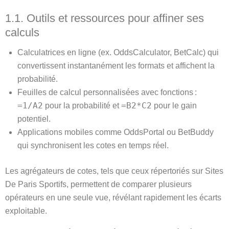
1.1. Outils et ressources pour affiner ses
calculs
Calculatrices en ligne (ex. OddsCalculator, BetCalc) qui
convertissent instantanément les formats et affichent la
probabilité.
Feuilles de calcul personnalisées avec fonctions :
=1/A2
=B2*C2
pour la probabilité et
pour le gain
potentiel.
Applications mobiles comme OddsPortal ou BetBuddy
qui synchronisent les cotes en temps réel.
Les agrégateurs de cotes, tels que ceux répertoriés sur Sites
De Paris Sportifs, permettent de comparer plusieurs
opérateurs en une seule vue, révélant rapidement les écarts
exploitable.