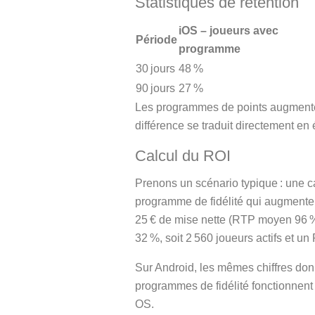
Statistiques de rétention
iOS – joueurs avec
Période
programme
30 jours
48 %
90 jours
27 %
Les programmes de points augmentent
différence se traduit directement e
Calcul du ROI
Prenons un scénario typique : une 
programme de fidélité qui augmente l
25 € de mise nette (RTP moyen 96 %)
32 %, soit 2 560 joueurs actifs et un
Sur Android, les mêmes chiffres don
programmes de fidélité fonctionnent 
OS.