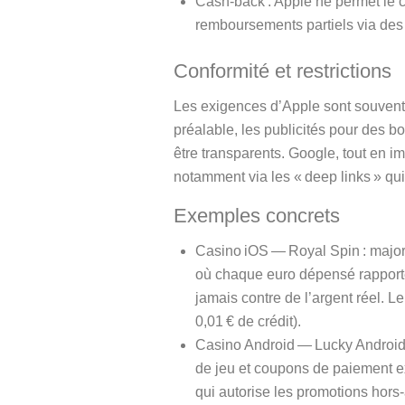
Cash‑back : Apple ne permet le c
remboursements partiels via des 
Conformité et restrictions
Les exigences d’Apple sont souvent 
préalable, les publicités pour des b
être transparents. Google, tout en 
notamment via les « deep links » qui
Exemples concrets
Casino iOS — Royal Spin : majori
où chaque euro dépensé rapporte 
jamais contre de l’argent réel. L
0,01 € de crédit).
Casino Android — Lucky Android :
de jeu et coupons de paiement ex
qui autorise les promotions hors