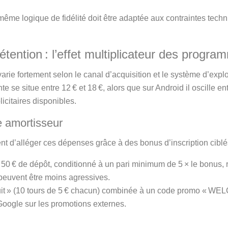
même logique de fidélité doit être adaptée aux contraintes tech
rétention : l’effet multiplicateur des progra
arie fortement selon le canal d’acquisition et le système d’explo
se situe entre 12 € et 18 €, alors que sur Android il oscille entre
icitaires disponibles.
e amortisseur
t d’alléger ces dépenses grâce à des bonus d’inscription ciblés
 50 € de dépôt, conditionné à un pari minimum de 5 × le bonus
peuvent être moins agressives.
ratuit » (10 tours de 5 € chacun) combinée à un code promo « 
 Google sur les promotions externes.