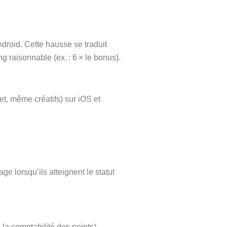
roid. Cette hausse se traduit
 raisonnable (ex. : 6 × le bonus).
t, même créatifs) sur iOS et
e lorsqu’ils atteignent le statut
la comptabilité des points).