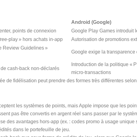
Android (Google)
ter, points de connexion
Google Play Games introduit l
free‑play » hors achats in‑app
Autorisation de promotions ext
e Review Guidelines »
Google exige la transparence
Introduction de la politique « P
 de cash‑back non‑déclarés
micro‑transactions
 de fidélisation peut prendre des formes très différentes selon
ceptent les systèmes de points, mais Apple impose que les poin
uissent pas être convertis en argent réel sans passer par le systè
rise des avantages hors‑app (ex. : codes promo à usage unique s
dités dans le portefeuille de jeu.