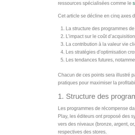
ressources spécialisées comme le
s
Cet article se décline en cinq axes d
La structure des programmes de f
L’impact sur le coût d’acquisition 
La contribution à la valeur vie cl
Les stratégies d’optimisation cro
Les tendances futures, notamment 
Chacun de ces points sera illustré
pratiques pour maximiser la profitabil
1. Structure des program
Les programmes de récompense dans 
Play, les éditeurs ont proposé des 
vers des niveaux (bronze, argent, or,
respectives des stores.