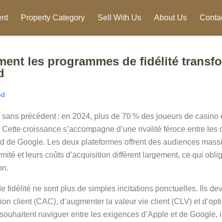
nt
Property Category
Sell With Us
About Us
Conta
ent les programmes de fidélité transf
d
ed
 sans précédent : en 2024, plus de 70 % des joueurs de casino 
s. Cette croissance s’accompagne d’une rivalité féroce entre le
oid de Google. Les deux plateformes offrent des audiences mass
ité et leurs coûts d’acquisition diffèrent largement, ce qui obli
on.
idélité ne sont plus de simples incitations ponctuelles. Ils devi
ion client (CAC), d’augmenter la valeur vie client (CLV) et d’opt
 souhaitent naviguer entre les exigences d’Apple et de Google, il