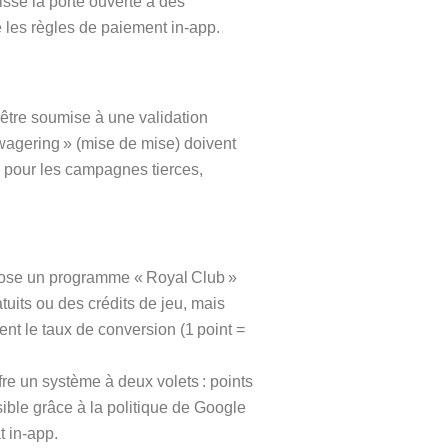
sse la porte ouverte à des
 les règles de paiement in‑app.
être soumise à une validation
 wagering » (mise de mise) doivent
e pour les campagnes tierces,
opose un programme « Royal Club »
uits ou des crédits de jeu, mais
ent le taux de conversion (1 point =
re un système à deux volets : points
ible grâce à la politique de Google
t in‑app.