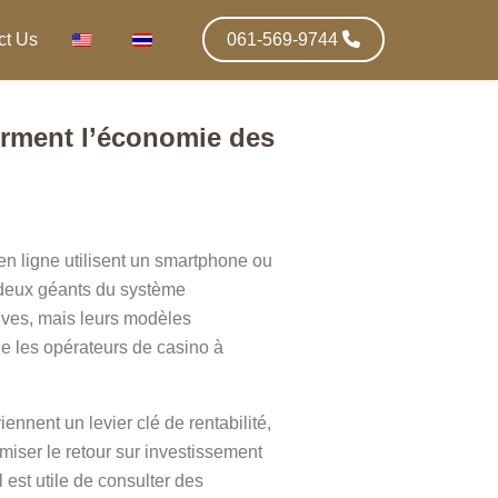
ct Us
061-569-9744
orment l’économie des
en ligne utilisent un smartphone ou
s deux géants du système
ives, mais leurs modèles
ge les opérateurs de casino à
ennent un levier clé de rentabilité,
imiser le retour sur investissement
 est utile de consulter des