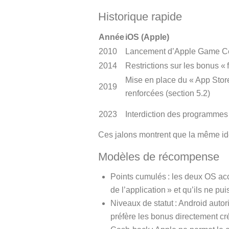
Historique rapide
Année
iOS (Apple)
2010
Lancement d’Apple Game Cen
2014
Restrictions sur les bonus « 
Mise en place du « App Stor
2019
renforcées (section 5.2)
2023
Interdiction des programmes
Ces jalons montrent que la même idée
Modèles de récompense
Points cumulés : les deux OS ac
de l’application » et qu’ils ne p
Niveaux de statut : Android auto
préfère les bonus directement cré