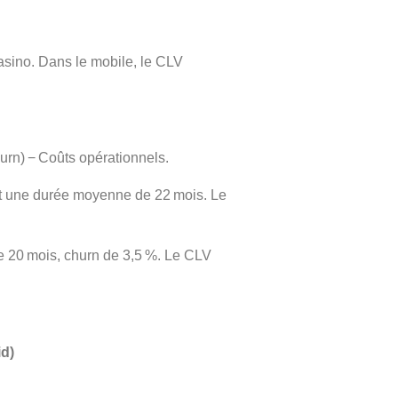
asino. Dans le mobile, le CLV
rn) − Coûts opérationnels.
et une durée moyenne de 22 mois. Le
e 20 mois, churn de 3,5 %. Le CLV
d)