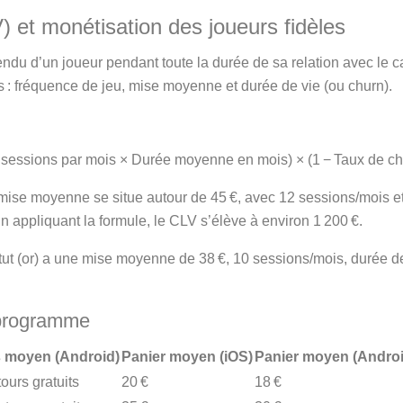
V) et monétisation des joueurs fidèles
ndu d’un joueur pendant toute la durée de sa relation avec le c
s : fréquence de jeu, mise moyenne et durée de vie (ou churn).
ssions par mois × Durée moyenne en mois) × (1 − Taux de chu
a mise moyenne se situe autour de 45 €, avec 12 sessions/mois 
 appliquant la formule, le CLV s’élève à environ 1 200 €.
ut (or) a une mise moyenne de 38 €, 10 sessions/mois, durée d
 programme
 moyen (Android)
Panier moyen (iOS)
Panier moyen (Androi
tours gratuits
20 €
18 €