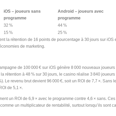
iOS – joueurs sans
Android – joueurs avec
programme
programme
32 %
44 %
15 %
25 %
 la rétention de 16 points de pourcentage à 30 jours sur iOS e
n économies de marketing.
campagne de 100 000 € sur iOS génère 8 000 nouveaux joueurs 
a rétention à 48 % sur 30 jours, le casino réalise 3 840 joueur
. Le revenu brut devient 96 000 €, soit un ROI de 7,7 ×. Sans l
 ROI de 5,1 ×.
nent un ROI de 6,9 × avec le programme contre 4,6 × sans. Ces 
comme un multiplicateur de rentabilité, surtout lorsqu’ils sont c