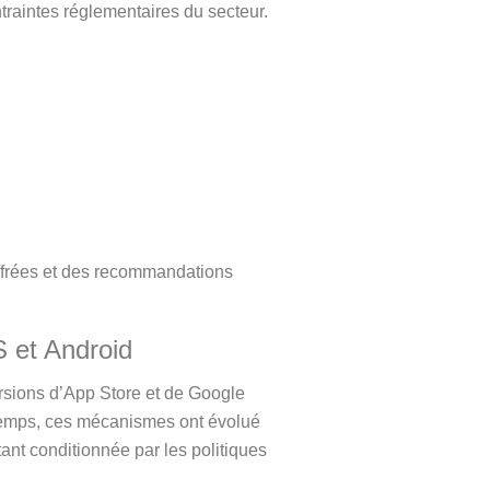
ontraintes réglementaires du secteur.
iffrées et des recommandations
S et Android
sions d’App Store et de Google
u temps, ces mécanismes ont évolué
tant conditionnée par les politiques