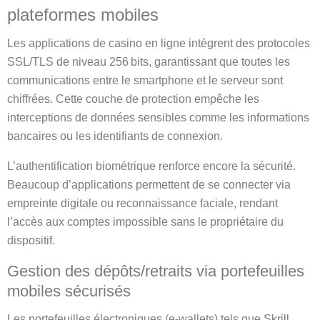
plateformes mobiles
Les applications de casino en ligne intègrent des protocoles
SSL/TLS de niveau 256 bits, garantissant que toutes les
communications entre le smartphone et le serveur sont
chiffrées. Cette couche de protection empêche les
interceptions de données sensibles comme les informations
bancaires ou les identifiants de connexion.
L’authentification biométrique renforce encore la sécurité.
Beaucoup d’applications permettent de se connecter via
empreinte digitale ou reconnaissance faciale, rendant
l’accès aux comptes impossible sans le propriétaire du
dispositif.
Gestion des dépôts/retraits via portefeuilles
mobiles sécurisés
Les portefeuilles électroniques (e‑wallets) tels que Skrill,