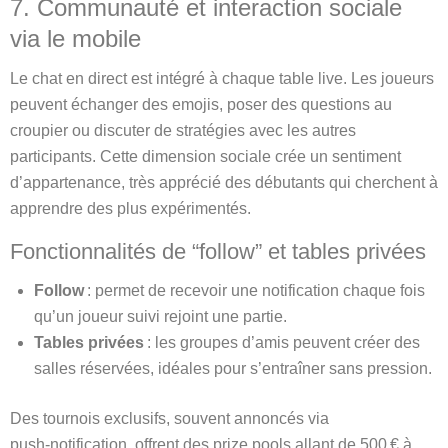
7. Communauté et interaction sociale
via le mobile
Le chat en direct est intégré à chaque table live. Les joueurs
peuvent échanger des emojis, poser des questions au
croupier ou discuter de stratégies avec les autres
participants. Cette dimension sociale crée un sentiment
d’appartenance, très apprécié des débutants qui cherchent à
apprendre des plus expérimentés.
Fonctionnalités de “follow” et tables privées
Follow
: permet de recevoir une notification chaque fois
qu’un joueur suivi rejoint une partie.
Tables privées
: les groupes d’amis peuvent créer des
salles réservées, idéales pour s’entraîner sans pression.
Des tournois exclusifs, souvent annoncés via
push‑notification, offrent des prize pools allant de 500 € à