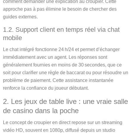
comment demander une explication au croupier. Cette
approche pas à pas élimine le besoin de chercher des
guides externes.
1.2. Support client en temps réel via chat
mobile
Le chat intégré fonctionne 24 h/24 et permet d’échanger
immédiatement avec un agent. Les réponses sont
généralement fournies en moins de 30 secondes, que ce
soit pour clarifier une règle de baccarat ou pour résoudre un
problème de paiement. Cette assistance instantanée
renforce la confiance du joueur débutant.
2. Les jeux de table live : une vraie salle
de casino dans la poche
Le concept de croupier en direct repose sur un streaming
vidéo HD, souvent en 1080p, diffusé depuis un studio