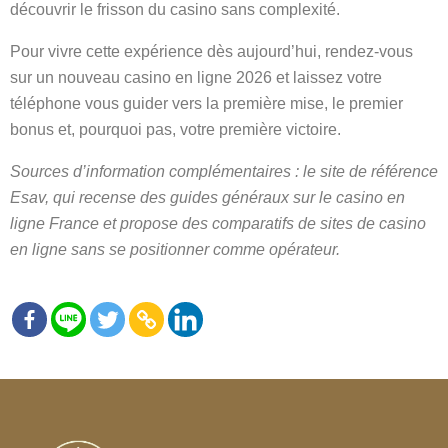
découvrir le frisson du casino sans complexité.
Pour vivre cette expérience dès aujourd’hui, rendez‑vous
sur un nouveau casino en ligne 2026 et laissez votre
téléphone vous guider vers la première mise, le premier
bonus et, pourquoi pas, votre première victoire.
Sources d’information complémentaires : le site de référence
Esav, qui recense des guides généraux sur le casino en
ligne France et propose des comparatifs de sites de casino
en ligne sans se positionner comme opérateur.