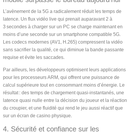
L’avènement de la 5G a radicalement réduit les temps de
latence. Un flux vidéo live qui prenait auparavant 2 à
3 secondes à charger sur un PC se charge maintenant en
moins d’une seconde sur un smartphone compatible 5G.
Les codecs modernes (AV1, H.265) compressent la vidéo
sans sacrifier la qualité, ce qui diminue la bande passante
requise et évite les saccades.
Par ailleurs, les développeurs optimisent leurs applications
pour les processeurs ARM, qui offrent une puissance de
calcul supérieure tout en consommant moins d’énergie. Le
résultat : des temps de chargement quasi‑instantanés, une
latence quasi nulle entre la décision du joueur et la réaction
du croupier, et une fluidité qui rend le jeu aussi réactif que
sur un écran de casino physique.
4. Sécurité et confiance sur les