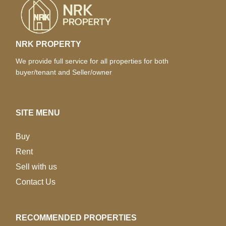
NRK PROPERTY
We provide full service for all properties for both
buyer/tenant and Seller/owner
SITE MENU
Buy
Rent
Sell with us
Contact Us
RECOMMENDED PROPERTIES