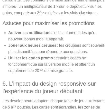
de roulette. Ces conditions de mise sont généralement plus
simples : un multiplicateur de 1 × sur le dépôt et 5 × sur les
gains, comparé aux 30 × exigés sur les slots classiques.
Astuces pour maximiser les promotions
Activer les notifications
: elles informent dès qu’un
nouveau bonus mobile apparaît.
Jouer aux heures creuses
: les croupiers sont souvent
plus disponibles pour répondre aux questions.
Utiliser les codes promo
: certains codes ne
fonctionnent que sur la version mobile et offrent un
supplément de 20 % de mise gratuite.
6. L’impact du design responsive sur
l’expérience du joueur débutant
Les développeurs adaptent chaque table de jeu aux écrans
de 5 à 7 pouces. Les cartes sont agrandies, les zones de