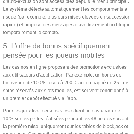
d’auto‑exclusion sont accessibles depuis le menu principal.
Le système détecte automatiquement les comportements à
risque (par exemple, plusieurs mises élevées en succession
rapide) et propose des messages d’avertissement ou bloque
temporairement le compte.
5. L’offre de bonus spécifiquement
pensée pour les joueurs mobiles
Les casinos en ligne proposent des promotions exclusives
aux utilisateurs d’application. Par exemple, un bonus de
bienvenue de 100 % jusqu’à 200 €, accompagné de 25 free
spins réservés aux slots mobiles, est souvent conditionné à
un premier dépôt effectué via l’app.
Pour les jeux live, certains sites offrent un cash‑back de
10 % sur les pertes réalisées pendant les 48 heures suivant
la première mise, uniquement sur les tables de blackjack et