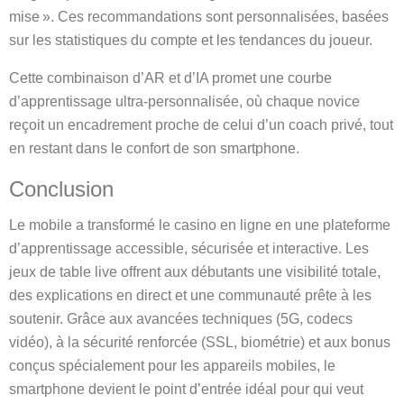
mise ». Ces recommandations sont personnalisées, basées
sur les statistiques du compte et les tendances du joueur.
Cette combinaison d’AR et d’IA promet une courbe
d’apprentissage ultra‑personnalisée, où chaque novice
reçoit un encadrement proche de celui d’un coach privé, tout
en restant dans le confort de son smartphone.
Conclusion
Le mobile a transformé le casino en ligne en une plateforme
d’apprentissage accessible, sécurisée et interactive. Les
jeux de table live offrent aux débutants une visibilité totale,
des explications en direct et une communauté prête à les
soutenir. Grâce aux avancées techniques (5G, codecs
vidéo), à la sécurité renforcée (SSL, biométrie) et aux bonus
conçus spécialement pour les appareils mobiles, le
smartphone devient le point d’entrée idéal pour qui veut