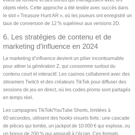
objets réels. Cette approche a été testée avec succès dans
le slot « Treasure Hunt AR », où les joueurs ont enregistré un
taux de conversion de 12 % supérieur aux versions 2D.
6. Les stratégies de contenu et de
marketing d’influence en 2024
Le marketing d’influence devient un pilier incontournable
pour attirer la génération Z, qui consomme surtout du
contenu court et interactif. Les casinos collaborent avec des
streamers Twitch et des créateurs TikTok pour diffuser des
sessions de jeu en direct, où les codes promo sont partagés
en temps réel.
Les campagnes TikTok/YouTube Shorts, limitées à
60 secondes, utilisent des hooks visuels forts : une cascade
de pièces qui tombe, un jackpot de 10 000 € qui explose, ou
un bonus de 200 % qui apparaît à l’écran. Ces formats