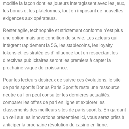
modifie la façon dont les joueurs interagissent avec les jeux,
les bonus et les plateformes, tout en imposant de nouvelles
exigences aux opérateurs.
Rester agile, technophile et strictement conforme n’est plus
une option mais une condition de survie. Les acteurs qui
intègrent rapidement la 5G, les stablecoins, les loyalty
tokens et les stratégies d’influence tout en respectant les
directives publicitaires seront les premiers à capter la
prochaine vague de croissance.
Pour les lecteurs désireux de suivre ces évolutions, le site
de paris sportifs Bonus Paris Sportifs reste une ressource
neutre où l’on peut consulter les dernières actualités,
comparer les offres de pari en ligne et explorer les
classements des meilleurs sites de paris sportifs. En gardant
un œil sur les innovations présentées ici, vous serez prêts à
anticiper la prochaine révolution du casino en ligne.