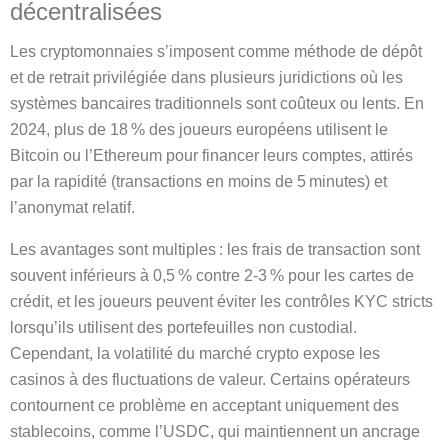
décentralisées
Les cryptomonnaies s’imposent comme méthode de dépôt
et de retrait privilégiée dans plusieurs juridictions où les
systèmes bancaires traditionnels sont coûteux ou lents. En
2024, plus de 18 % des joueurs européens utilisent le
Bitcoin ou l’Ethereum pour financer leurs comptes, attirés
par la rapidité (transactions en moins de 5 minutes) et
l’anonymat relatif.
Les avantages sont multiples : les frais de transaction sont
souvent inférieurs à 0,5 % contre 2‑3 % pour les cartes de
crédit, et les joueurs peuvent éviter les contrôles KYC stricts
lorsqu’ils utilisent des portefeuilles non custodial.
Cependant, la volatilité du marché crypto expose les
casinos à des fluctuations de valeur. Certains opérateurs
contournent ce problème en acceptant uniquement des
stablecoins, comme l’USDC, qui maintiennent un ancrage