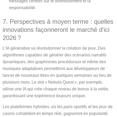
messages centrés sur le divertissement et la
responsabilité.
7. Perspectives à moyen terme : quelles
innovations façonneront le marché d’ici
2026 ?
L’IA générative va révolutionner la création de jeux. Des
algorithmes capables de générer des scénarios narratifs
dynamiques, des graphismes procéduraux et même des
musiques adaptatives permettront aux développeurs de
lancer de nouveaux titres en quelques semaines au lieu de
plusieurs mois. Le slot « Nebula Quest », par exemple,
utilise une IA qui crée chaque niveau de bonus à la volée,
garantissant une expérience toujours unique.
Les plateformes hybrides, où les paris sportifs et les jeux de
casino cohabitent en temps réel, gagneront en popularité.