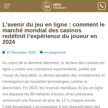
L’avenir du jeu en ligne : comment le
marché mondial des casinos
redéfinit l’expérience du joueur en
2024
10 December 2025
uncategorized
Au cours de la dernière décennie, le secteur des casinos en
ligne a connu une croissance exponentielle, portée par
l’essor du haut débit, la démocratisation des smartphones et
l’émergence de nouvelles technologies comme la
blockchain. En 2023, les revenus mondiaux du jeu en ligne
ont dépassé les 80 milliards d’euros, et les prévisions
annoncent une hausse de plus de 12 % chaque année.
Cette dynamique s’accompagne d’une diversification des