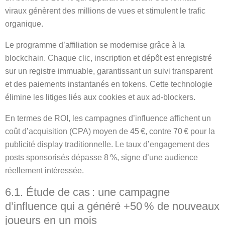
viraux génèrent des millions de vues et stimulent le trafic
organique.
Le programme d’affiliation se modernise grâce à la
blockchain. Chaque clic, inscription et dépôt est enregistré
sur un registre immuable, garantissant un suivi transparent
et des paiements instantanés en tokens. Cette technologie
élimine les litiges liés aux cookies et aux ad‑blockers.
En termes de ROI, les campagnes d’influence affichent un
coût d’acquisition (CPA) moyen de 45 €, contre 70 € pour la
publicité display traditionnelle. Le taux d’engagement des
posts sponsorisés dépasse 8 %, signe d’une audience
réellement intéressée.
6.1. Étude de cas : une campagne
d’influence qui a généré +50 % de nouveaux
joueurs en un mois