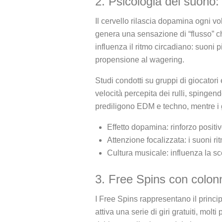
2. Psicologia del suono:
Il cervello rilascia dopamina ogni v
genera una sensazione di “flusso” c
influenza il ritmo circadiano: suoni 
propensione al wagering.
Studi condotti su gruppi di giocato
velocità percepita dei rulli, spingen
prediligono EDM e techno, mentre i 
Effetto dopamina: rinforzo positi
Attenzione focalizzata: i suoni ri
Cultura musicale: influenza la sce
3. Free Spins con colon
I Free Spins rappresentano il principa
attiva una serie di giri gratuiti, mo