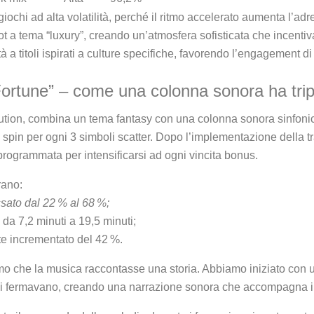
iochi ad alta volatilità, perché il ritmo accelerato aumenta l’adr
a tema “luxury”, creando un’atmosfera sofisticata che incentiva
 a titoli ispirati a culture specifiche, favorendo l’engagement di
ortune” – come una colonna sonora ha tripli
lution, combina un tema fantasy con una colonna sonora sinfon
ee spin per ogni 3 simboli scatter. Dopo l’implementazione della tr
programmata per intensificarsi ad ogni vincita bonus.
rano:
ssato dal 22 % al 68 %;
a 7,2 minuti a 19,5 minuti;
nte incrementato del 42 %.
amo che la musica raccontasse una storia. Abbiamo iniziato con 
si fermavano, creando una narrazione sonora che accompagna il g