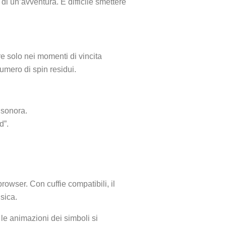
di un’avventura. È difficile smettere
e solo nei momenti di vincita
numero di spin residui.
 sonora.
d”.
owser. Con cuffie compatibili, il
isica.
 le animazioni dei simboli si