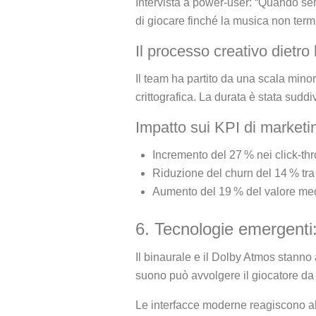
Intervista a power‑user: “Quando sent
di giocare finché la musica non term
Il processo creativo dietro
Il team ha partito da una scala min
crittografica. La durata è stata sudd
Impatto sui KPI di marketi
Incremento del 27 % nei click‑t
Riduzione del churn del 14 % tra i
Aumento del 19 % del valore medi
6. Tecnologie emergenti
Il binaurale e il Dolby Atmos stanno
suono può avvolgere il giocatore da t
Le interfacce moderne reagiscono al r