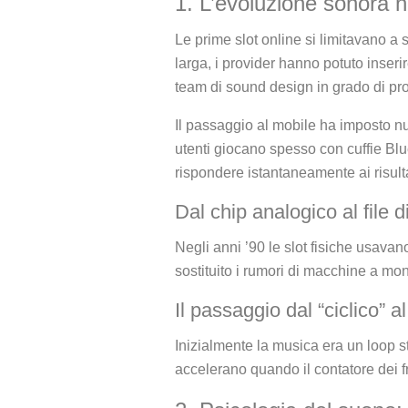
1. L’evoluzione sonora ne
Le prime slot online si limitavano a s
larga, i provider hanno potuto inser
team di sound design in grado di pro
Il passaggio al mobile ha imposto n
utenti giocano spesso con cuffie Blue
rispondere istantaneamente ai risultat
Dal chip analogico al file d
Negli anni ’90 le slot fisiche usava
sostituito i rumori di macchine a mo
Il passaggio dal “ciclico” 
Inizialmente la musica era un loop st
accelerano quando il contatore dei f