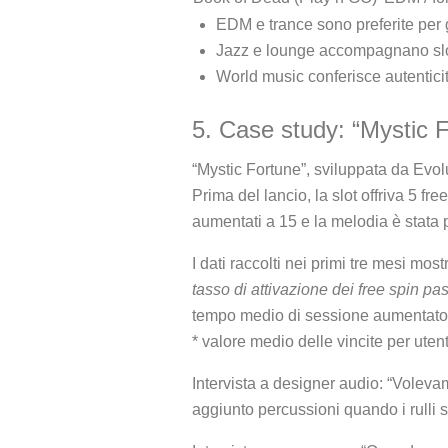
EDM e trance sono preferite per g
Jazz e lounge accompagnano slot 
World music conferisce autenticità
5. Case study: “Mystic F
“Mystic Fortune”, sviluppata da Evo
Prima del lancio, la slot offriva 5 fr
aumentati a 15 e la melodia è stata 
I dati raccolti nei primi tre mesi most
tasso di attivazione dei free spin pa
tempo medio di sessione aumentato d
* valore medio delle vincite per ute
Intervista a designer audio: “Volev
aggiunto percussioni quando i rulli 