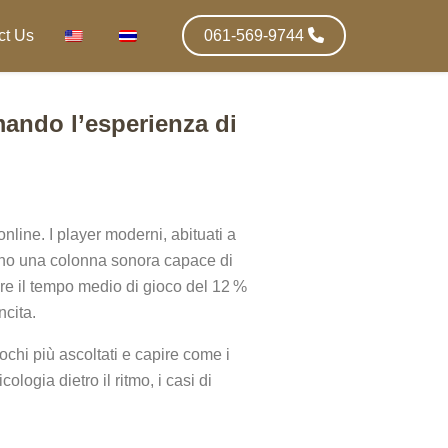
ct Us
061-569-9744
mando l’esperienza di
line. I player moderni, abituati a
frano una colonna sonora capace di
e il tempo medio di gioco del 12 %
ncita.
chi più ascoltati e capire come i
ologia dietro il ritmo, i casi di