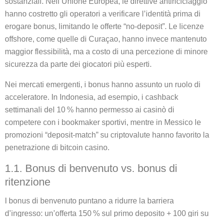
sostanziali. Nell’Unione Europea, le direttive antiriciclaggio
hanno costretto gli operatori a verificare l’identità prima di
erogare bonus, limitando le offerte “no‑deposit”. Le licenze
offshore, come quelle di Curaçao, hanno invece mantenuto
maggior flessibilità, ma a costo di una percezione di minore
sicurezza da parte dei giocatori più esperti.
Nei mercati emergenti, i bonus hanno assunto un ruolo di
acceleratore. In Indonesia, ad esempio, i cashback
settimanali del 10 % hanno permesso ai casinò di
competere con i bookmaker sportivi, mentre in Messico le
promozioni “deposit‑match” su criptovalute hanno favorito la
penetrazione di bitcoin casino.
1.1. Bonus di benvenuto vs. bonus di
ritenzione
I bonus di benvenuto puntano a ridurre la barriera
d’ingresso: un’offerta 150 % sul primo deposito + 100 giri su