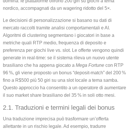
domina: le piattaforme offrono 200 giri su giochi a tema
nordico, accompagnati da un wagering ridotto del 5×.
Le decisioni di personalizzazione si basano su dati di
mercato raccolti tramite analisi comportamentali e AI.
Algoritmi di clustering segmentano i giocatori in base a
metriche quali RTP medio, frequenza di deposito e
preferenza per giochi live vs. slot. Le offerte vengono quindi
generate in real‑time: se il sistema rileva un nuovo utente
brasiliano che ha appena giocato a
Mega Fortune
con RTP
96 %, gli viene proposto un bonus “deposit‑match” del 200 %
fino a R$500 più 50 giri su una slot locale a tema samba.
Questo approccio ha consentito a un operatore di aumentare
il suo market share brasiliano del 35 % in soli otto mesi.
2.1. Traduzioni e termini legali dei bonus
Una traduzione imprecisa può trasformare un’offerta
allettante in un rischio legale. Ad esempio, tradurre