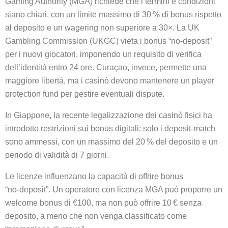
Gaming Authority (MGA) richiede che i termini e condizioni
siano chiari, con un limite massimo di 30 % di bonus rispetto
al deposito e un wagering non superiore a 30×. La UK
Gambling Commission (UKGC) vieta i bonus “no‑deposit”
per i nuovi giocatori, imponendo un requisito di verifica
dell’identità entro 24 ore. Curaçao, invece, permette una
maggiore libertà, ma i casinò devono mantenere un player
protection fund per gestire eventuali dispute.
In Giappone, la recente legalizzazione dei casinò fisici ha
introdotto restrizioni sui bonus digitali: solo i deposit‑match
sono ammessi, con un massimo del 20 % del deposito e un
periodo di validità di 7 giorni.
Le licenze influenzano la capacità di offrire bonus
“no‑deposit”. Un operatore con licenza MGA può proporre un
welcome bonus di €100, ma non può offrire 10 € senza
deposito, a meno che non venga classificato come