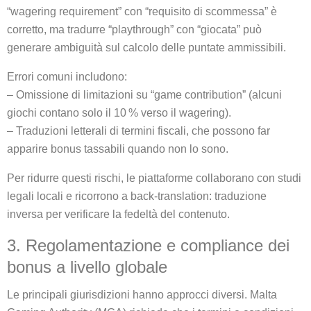
“wagering requirement” con “requisito di scommessa” è
corretto, ma tradurre “playthrough” con “giocata” può
generare ambiguità sul calcolo delle puntate ammissibili.
Errori comuni includono:
– Omissione di limitazioni su “game contribution” (alcuni
giochi contano solo il 10 % verso il wagering).
– Traduzioni letterali di termini fiscali, che possono far
apparire bonus tassabili quando non lo sono.
Per ridurre questi rischi, le piattaforme collaborano con studi
legali locali e ricorrono a back‑translation: traduzione
inversa per verificare la fedeltà del contenuto.
3. Regolamentazione e compliance dei
bonus a livello globale
Le principali giurisdizioni hanno approcci diversi. Malta