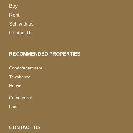
Buy
Rent
Sell with us
Contact Us
RECOMMENDED PROPERTIES
Condo/apartment
Townhouse
House
Commercial
Land
CONTACT US