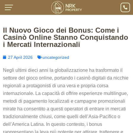
Il Nuovo Gioco dei Bonus: Come i
Casinò Online Stanno Conquistando
i Mercati Internazionali
27 April 2026
uncategorized
Negli ultimi dieci anni la globalizzazione ha trasformato il
settore del gioco online, portando i casinò digitali da nicchie
regionali a protagonisti di una vera e propria corsa
internazionale. La capacità di offrire esperienze multilingue,
metodi di pagamento localizzati e campagne promozionali
mirate ha consentito a questi operatori di entrare in mercati
tradizionalmente chiusi, come quelli dell’Asia‑Pacifico o
dell’America Latina. In questo contesto, i bonus
rappresentano la leva più potente per attirare, trattenere e