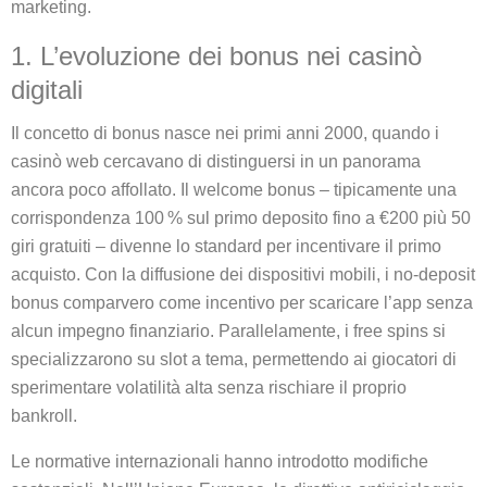
marketing.
1. L’evoluzione dei bonus nei casinò
digitali
Il concetto di bonus nasce nei primi anni 2000, quando i
casinò web cercavano di distinguersi in un panorama
ancora poco affollato. Il welcome bonus – tipicamente una
corrispondenza 100 % sul primo deposito fino a €200 più 50
giri gratuiti – divenne lo standard per incentivare il primo
acquisto. Con la diffusione dei dispositivi mobili, i no‑deposit
bonus comparvero come incentivo per scaricare l’app senza
alcun impegno finanziario. Parallelamente, i free spins si
specializzarono su slot a tema, permettendo ai giocatori di
sperimentare volatilità alta senza rischiare il proprio
bankroll.
Le normative internazionali hanno introdotto modifiche