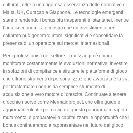
culturali, oltre a una rigorosa osservanza delle normative di
Malta, UK, Curaçao e Giappone. Le tecnologie emergenti
stanno rendendo i bonus più trasparenti e istantanei, mentre
l’analisi economica dimostra che un investimento ben
calibrato può generare ritorni significativi e consolidare la
presenza di un operatore sui mercati internazionali.
Per i professionisti del settore, il messaggio è chiaro:
monitorare costantemente le evoluzioni normative, investire
in soluzioni di compliance e sfruttare le piattaforme di gioco
che offrono strumenti di personalizzazione avanzata è la via
per trasformare i bonus da semplice strumento di
acquisizione a vero motore di crescita. Continuate a tenere
d’occhio risorse come Mermaidproject, che offre guide e
aggiornamenti utili per navigare questo panorama in rapido
mutamento, e preparatevi a capitalizzare le opportunità che i
bonus continueranno a rappresentare nel futuro del gioco
online.