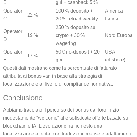
B
giri + cashback 5 %
Operator
100 % deposito +
America
22 %
C
20 % reload weekly
Latina
250 % deposito su
Operator
19 %
crypto + 30 %
Nord Europa
D
wagering
Operator
50 € no‑deposit + 20
USA
17 %
E
giri
(offshore)
Questi dati mostrano come la percentuale di fatturato
attribuita ai bonus vari in base alla strategia di
localizzazione e al livello di compliance normativa.
Conclusione
Abbiamo tracciato il percorso dei bonus dal loro inizio
modestamente “welcome” alle sofisticate offerte basate su
blockchain e IA. L’evoluzione ha richiesto una
localizzazione attenta, con traduzioni precise e adattamenti