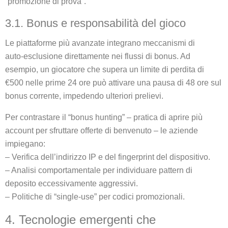
“promozione di prova”.
3.1. Bonus e responsabilità del gioco
Le piattaforme più avanzate integrano meccanismi di
auto‑esclusione direttamente nei flussi di bonus. Ad
esempio, un giocatore che supera un limite di perdita di
€500 nelle prime 24 ore può attivare una pausa di 48 ore sul
bonus corrente, impedendo ulteriori prelievi.
Per contrastare il “bonus hunting” – pratica di aprire più
account per sfruttare offerte di benvenuto – le aziende
impiegano:
– Verifica dell’indirizzo IP e del fingerprint del dispositivo.
– Analisi comportamentale per individuare pattern di
deposito eccessivamente aggressivi.
– Politiche di “single‑use” per codici promozionali.
4. Tecnologie emergenti che