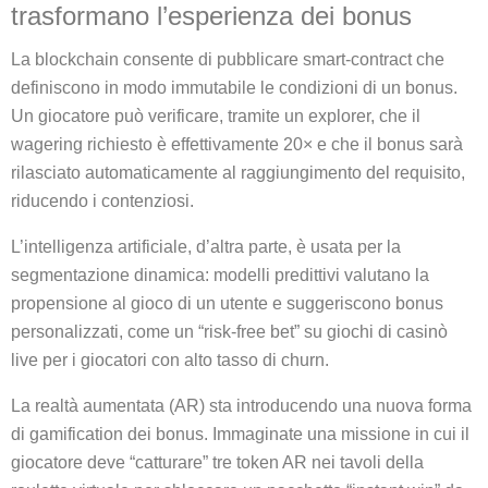
trasformano l’esperienza dei bonus
La blockchain consente di pubblicare smart‑contract che
definiscono in modo immutabile le condizioni di un bonus.
Un giocatore può verificare, tramite un explorer, che il
wagering richiesto è effettivamente 20× e che il bonus sarà
rilasciato automaticamente al raggiungimento del requisito,
riducendo i contenziosi.
L’intelligenza artificiale, d’altra parte, è usata per la
segmentazione dinamica: modelli predittivi valutano la
propensione al gioco di un utente e suggeriscono bonus
personalizzati, come un “risk‑free bet” su giochi di casinò
live per i giocatori con alto tasso di churn.
La realtà aumentata (AR) sta introducendo una nuova forma
di gamification dei bonus. Immaginate una missione in cui il
giocatore deve “catturare” tre token AR nei tavoli della