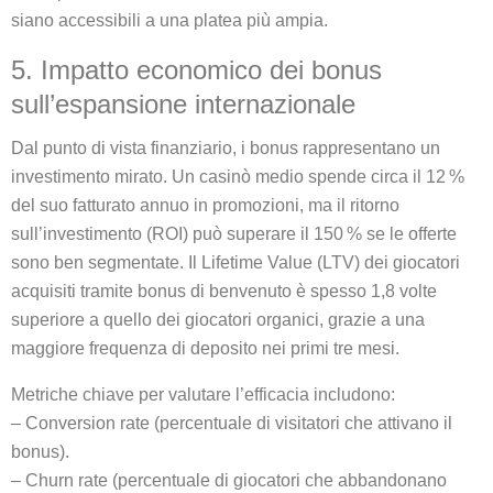
siano accessibili a una platea più ampia.
5. Impatto economico dei bonus
sull’espansione internazionale
Dal punto di vista finanziario, i bonus rappresentano un
investimento mirato. Un casinò medio spende circa il 12 %
del suo fatturato annuo in promozioni, ma il ritorno
sull’investimento (ROI) può superare il 150 % se le offerte
sono ben segmentate. Il Lifetime Value (LTV) dei giocatori
acquisiti tramite bonus di benvenuto è spesso 1,8 volte
superiore a quello dei giocatori organici, grazie a una
maggiore frequenza di deposito nei primi tre mesi.
Metriche chiave per valutare l’efficacia includono:
– Conversion rate (percentuale di visitatori che attivano il
bonus).
– Churn rate (percentuale di giocatori che abbandonano