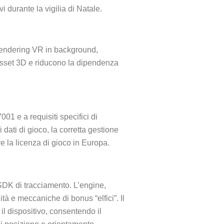
 durante la vigilia di Natale.
i rendering VR in background,
sset 3D e riducono la dipendenza
01 e a requisiti specifici di
i dati di gioco, la corretta gestione
re la licenza di gioco in Europa.
 SDK di tracciamento. L’engine,
tà e meccaniche di bonus “elfici”. Il
il dispositivo, consentendo il