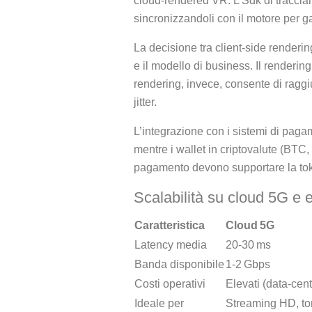
cloud‑rendered VR. L’Sdk di traccia
sincronizzandoli con il motore per g
La decisione tra client‑side renderin
e il modello di business. Il rendering
rendering, invece, consente di ragg
jitter.
L’integrazione con i sistemi di paga
mentre i wallet in criptovalute (BTC
pagamento devono supportare la tok
Scalabilità su cloud 5G e
Caratteristica
Cloud 5G
Latency media
20‑30 ms
Banda disponibile
1‑2 Gbps
Costi operativi
Elevati (data‑cent
Ideale per
Streaming HD, tor