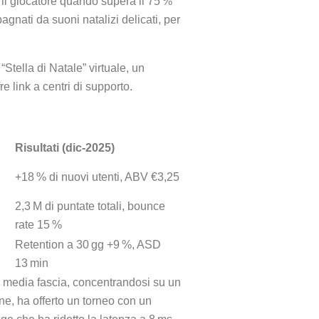
o il giocatore quando supera il 75 %
nati da suoni natalizi delicati, per
Stella di Natale” virtuale, un
e link a centri di supporto.
Risultati (dic‑2025)
+18 % di nuovi utenti, ABV €3,25
2,3 M di puntate totali, bounce
rate 15 %
Retention a 30 gg +9 %, ASD
13 min
i media fascia, concentrandosi su un
ne, ha offerto un torneo con un