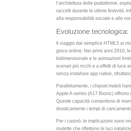
l’architettura delle piattaforme, esp
raccolti durante le ultime festività. 
alla responsabilità sociale e alle nor
Evoluzione tecnologica
Il viaggio dal semplice HTML5 ai mo
gioco online. Nei primi anni 2010, 
bidimensionale e le animazioni limit
scenari più ricchi e a effetti di luc
senza installare app native, sfruttand
Parallelamente, i chipset mobili ha
Apple A‑series (A17 Bionic) offrono o
Queste capacità consentono di mante
drasticamente i tempi di caricamento 
Per i casinò, le implicazioni sono im
roulette che riflettono le luci natali