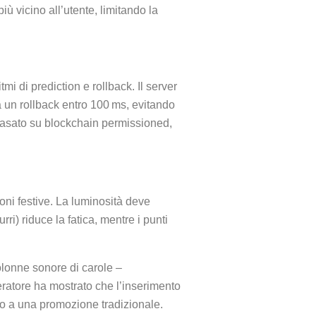
ù vicino all’utente, limitando la
i di prediction e rollback. Il server
a un rollback entro 100 ms, evitando
r basato su blockchain permissioned,
ni festive. La luminosità deve
rri) riduce la fatica, mentre i punti
colonne sonore di carole –
ratore ha mostrato che l’inserimento
tto a una promozione tradizionale.