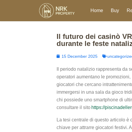
Home
Buy
Re
Il futuro dei casinò VR
durante le feste natali
15 December 2025
uncategorize
Il periodo natalizio rappresenta da se
operatori aumentano le promozioni, 
giocatori che cercano intrattenimento
immergersi in una sala da gioco tridi
chi possiede uno smartphone di ultim
consultare il sito
https://piscinadeller
La tesi centrale di questo articolo 
chiave per attrarre giocatori festiv