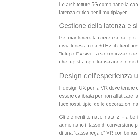
Le architetture 5G combinano la capac
latenza critica per il multiplayer.
Gestione della latenza e s
Per mantenere la coerenza tra i gioc
invia timestamp a 60 Hz; il client pr
“teleport” visivi. La sincronizzazio
che registra ogni transazione in modo
Design dell’esperienza u
Il design UX per la VR deve tenere c
essere calibrata per non affaticare la 
luce rossi, tipici delle decorazioni n
Gli elementi tematici natalizi – albe
aumentano il tasso di conversione pe
di una “cassa regalo” VR con bonus d