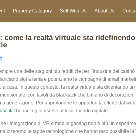
nt
Property Category
Sell With Us
About Us
Conta
: come la realtà virtuale sta ridefinendo
zie
d
mpre una delle stagioni più redditizie per l’industria dei casinò o
lanciano slot a tema e potenziano le campagne di email marketin
 a casa. In questo contesto, la realtà virtuale sta diventando un e
mensionale, con tavoli da blackjack che brillano di decorazioni na
a generazione. Per approfondire le opportunità offerte dal web du
ose.it/
che raccoglie risorse utili sul mondo digitale.
è che l’integrazione di VR e mobile gaming non è più un esperime
i. Analizzeremo le tappe tecnologiche che hanno reso possibile 