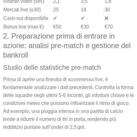
Ritardo video (sec)
2,1
3,5
1,8
Mercati live (≤30)
25
18
30
Cash‑out disponibile
✔
✔
❌
Bonus live (max €)
€50
€30
€70
2. Preparazione prima di entrare in
azione: analisi pre‑match e gestione del
bankroll
Studio delle statistiche pre‑match
Prima di aprire una finestra di scommessa live, è
fondamentale analizzare i dati precedenti. Controlla la forma
delle squadre negli ultimi 5‑6 incontri, gli infortuni chiave e le
condizioni meteo che possono influenzare il ritmo di gioco.
Ad esempio, una pioggia intensa in una partita di calcio
tende a ridurre il numero di tiri in porta, rendendo più
redditizio puntare sull’under di 2,5 gol.