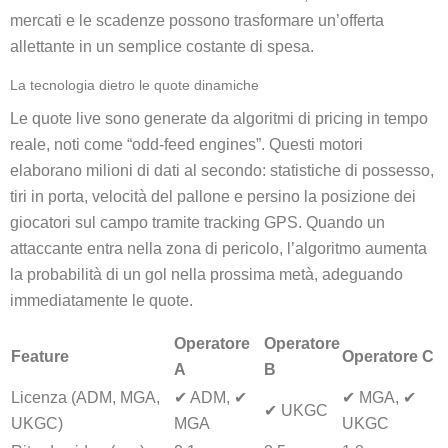
mercati e le scadenze possono trasformare un’offerta
allettante in un semplice costante di spesa.
La tecnologia dietro le quote dinamiche
Le quote live sono generate da algoritmi di pricing in tempo
reale, noti come “odd‑feed engines”. Questi motori
elaborano milioni di dati al secondo: statistiche di possesso,
tiri in porta, velocità del pallone e persino la posizione dei
giocatori sul campo tramite tracking GPS. Quando un
attaccante entra nella zona di pericolo, l’algoritmo aumenta
la probabilità di un gol nella prossima metà, adeguando
immediatamente le quote.
Operatore
Operatore
Feature
Operatore C
A
B
Licenza (ADM, MGA,
✔ ADM, ✔
✔ MGA, ✔
✔ UKGC
UKGC)
MGA
UKGC