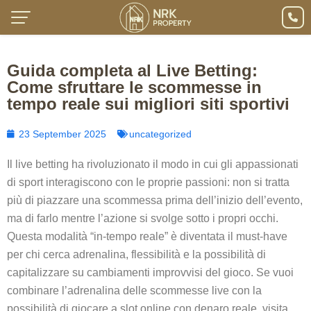
Guida completa al Live Betting:
Come sfruttare le scommesse in
tempo reale sui migliori siti sportivi
23 September 2025
uncategorized
Il live betting ha rivoluzionato il modo in cui gli appassionati
di sport interagiscono con le proprie passioni: non si tratta
più di piazzare una scommessa prima dell’inizio dell’evento,
ma di farlo mentre l’azione si svolge sotto i propri occhi.
Questa modalità “in‑tempo reale” è diventata il must‑have
per chi cerca adrenalina, flessibilità e la possibilità di
capitalizzare su cambiamenti improvvisi del gioco. Se vuoi
combinare l’adrenalina delle scommesse live con la
possibilità di giocare a slot online con denaro reale, visita