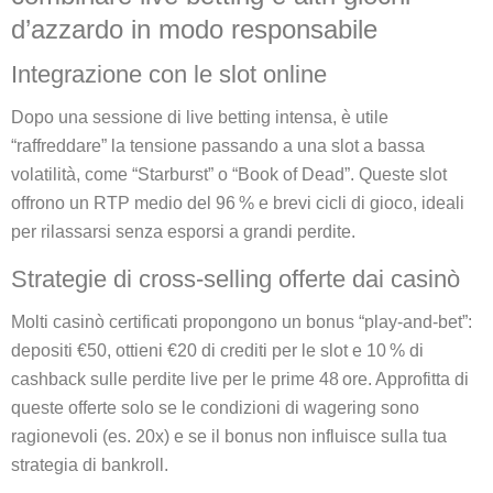
d’azzardo in modo responsabile
Integrazione con le slot online
Dopo una sessione di live betting intensa, è utile
“raffreddare” la tensione passando a una slot a bassa
volatilità, come “Starburst” o “Book of Dead”. Queste slot
offrono un RTP medio del 96 % e brevi cicli di gioco, ideali
per rilassarsi senza esporsi a grandi perdite.
Strategie di cross‑selling offerte dai casinò
Molti casinò certificati propongono un bonus “play‑and‑bet”:
depositi €50, ottieni €20 di crediti per le slot e 10 % di
cashback sulle perdite live per le prime 48 ore. Approfitta di
queste offerte solo se le condizioni di wagering sono
ragionevoli (es. 20x) e se il bonus non influisce sulla tua
strategia di bankroll.