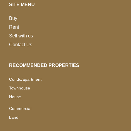
SITE MENU
Buy
Rent
Sell with us
Contact Us
RECOMMENDED PROPERTIES
Condo/apartment
Townhouse
House
Commercial
Land