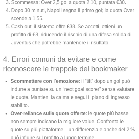
Scommessa: Over 2,5 gol a quota 2,10, puntata €30.
Dopo 30 minuti, Napoli segna il primo gol; la quota Over
scende a 1,55.
Cash‑out: il sistema offre €38. Se accetti, ottieni un
profitto di €8, riducendo il rischio di una difesa solida di
Juventus che potrebbe mantenere il risultato.
4. Errori comuni da evitare e come
riconoscere le trappole dei bookmaker
Scommettere con l’emozione
: il “tilt” dopo un gol può
indurre a puntare su un “next goal scorer” senza valutare
le quote. Mantieni la calma e segui il piano di ingresso
stabilito.
Over‑reliance sulle quote offerte
: le quote più basse
non sempre indicano la migliore value. Confronta le
quote su più piattaforme – un differenziale anche del 2 %
può influire sul profitto a lungo termine.