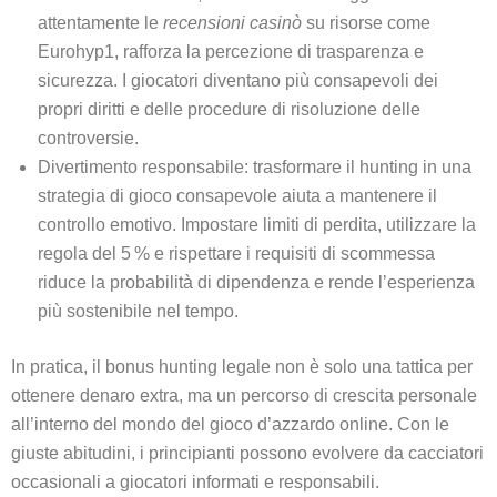
attentamente le
recensioni casinò
su risorse come
Eurohyp1, rafforza la percezione di trasparenza e
sicurezza. I giocatori diventano più consapevoli dei
propri diritti e delle procedure di risoluzione delle
controversie.
Divertimento responsabile: trasformare il hunting in una
strategia di gioco consapevole aiuta a mantenere il
controllo emotivo. Impostare limiti di perdita, utilizzare la
regola del 5 % e rispettare i requisiti di scommessa
riduce la probabilità di dipendenza e rende l’esperienza
più sostenibile nel tempo.
In pratica, il bonus hunting legale non è solo una tattica per
ottenere denaro extra, ma un percorso di crescita personale
all’interno del mondo del gioco d’azzardo online. Con le
giuste abitudini, i principianti possono evolvere da cacciatori
occasionali a giocatori informati e responsabili.