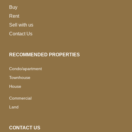
Buy
Rent
Sell with us
Contact Us
RECOMMENDED PROPERTIES
Condo/apartment
Townhouse
House
Commercial
Land
CONTACT US