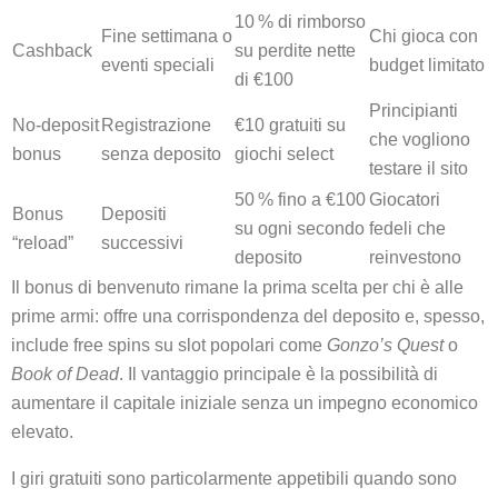
10 % di rimborso
Fine settimana o
Chi gioca con
Cashback
su perdite nette
eventi speciali
budget limitato
di €100
Principianti
No‑deposit
Registrazione
€10 gratuiti su
che vogliono
bonus
senza deposito
giochi select
testare il sito
50 % fino a €100
Giocatori
Bonus
Depositi
su ogni secondo
fedeli che
“reload”
successivi
deposito
reinvestono
Il bonus di benvenuto rimane la prima scelta per chi è alle
prime armi: offre una corrispondenza del deposito e, spesso,
include free spins su slot popolari come
Gonzo’s Quest
o
Book of Dead
. Il vantaggio principale è la possibilità di
aumentare il capitale iniziale senza un impegno economico
elevato.
I giri gratuiti sono particolarmente appetibili quando sono