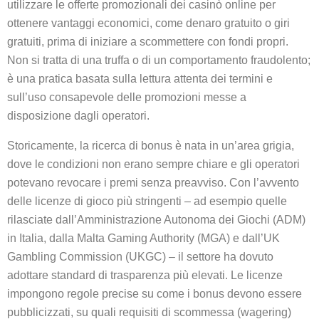
utilizzare le offerte promozionali dei casinò online per
ottenere vantaggi economici, come denaro gratuito o giri
gratuiti, prima di iniziare a scommettere con fondi propri.
Non si tratta di una truffa o di un comportamento fraudolento;
è una pratica basata sulla lettura attenta dei termini e
sull’uso consapevole delle promozioni messe a
disposizione dagli operatori.
Storicamente, la ricerca di bonus è nata in un’area grigia,
dove le condizioni non erano sempre chiare e gli operatori
potevano revocare i premi senza preavviso. Con l’avvento
delle licenze di gioco più stringenti – ad esempio quelle
rilasciate dall’Amministrazione Autonoma dei Giochi (ADM)
in Italia, dalla Malta Gaming Authority (MGA) e dall’UK
Gambling Commission (UKGC) – il settore ha dovuto
adottare standard di trasparenza più elevati. Le licenze
impongono regole precise su come i bonus devono essere
pubblicizzati, su quali requisiti di scommessa (wagering)