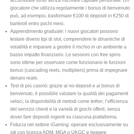
accumulare fondi senza rischiare capitale personale. Un
giocatore che utilizza regolarmente i bonus di benvenuto
può, ad esempio, trasformare €100 di depositi in €250 di
bankroll entro pochi mesi.
Apprendimento graduale: i nuovi giocatori possono
testare diversi tipi di slot, comprendere le dinamiche di
volatilità e imparare a gestire il rischio in un ambiente a
basso impatto finanziario. Le sessioni con free spins
sono ottime per osservare come funzionano le funzioni
bonus (cascading reels, multipliers) prima di impegnare
denaro reale.
Test di più casinò: grazie ai no‑deposit e ai bonus di
benvenuto, è possibile valutare la qualità dei pagamenti
veloci, la disponibilità di metodi come
tether
, l’efficienza
del servizio clienti e la varietà di giochi offerti, senza
dover fare depositi ingenti su ciascuna piattaforma.
Fiducia nel settore iGaming: operare esclusivamente su
siti con licenza ADM, MGA o UKGC e leggere