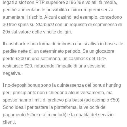
legati a slot con RTP superiore al 96 % e volatilità media,
perché aumentano le possibilità di vincere premi senza
aumentare il rischio. Alcuni casinò, ad esempio, concedono
30 free spins su
Starburst
con un requisito di scommessa di
20x sul valore delle vincite dei giri.
Il cashback è una forma di rimborso che si attiva in base alle
perdite nette di un determinato periodo. Se un giocatore
perde €200 in una settimana, un cashback del 10 %
restituisce €20, riducendo l’impatto di una sessione
negativa.
I no‑deposit bonus sono la quintessenza del bonus hunting
per i principianti: non richiedono alcun versamento, ma
spesso hanno limiti di prelievo più bassi (ad esempio €50).
Sono ideali per testare la piattaforma, la velocità dei
pagamenti (
tether
e altri metodi) e la qualità del servizio
clienti.