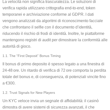
La velocità non significa trascuratezza. Le soluzioni di
verifica rapida utilizzano crittografia end‑to‑end, token
temporanei e archiviazione conforme al GDPR. I dati
vengono analizzati da algoritmi di riconoscimento facciale
che confrontano il selfie con il documento d’identità,
riducendo il rischio di frodi di identità. Inoltre, le piattaforme
mantengono registri di audit per dimostrare la conformità alle
autorità di gioco.
1.1. The “First Deposit” Bonus Timing
Il bonus di primo deposito è spesso legato a una finestra di
24‑48 ore. Un ritardo di verifica di 72 ore comporta la perdita
totale del bonus e, di conseguenza, di potenziali vincite fino
a €300.
1.2. Trust Signals for New Players
Un KYC veloce invia un segnale di affidabilità: il casinò
dimostra di avere sistemi di sicurezza avanzati, il che