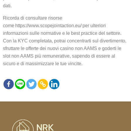
dati.
Ricorda di consultare risorse
come https://www.scopejointaction.eu/ per ulteriori
informazioni sulle normative e le best practice del settore.
Con la KYC completata, potrai concentrarti sul divertimento,
sfruttare le offerte dei nuovi casino non AAMS e goderti le
slot non AAMS più remunerative, sapendo di essere al
sicuro e di massimizzare le tue vincite.