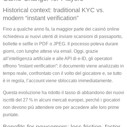
Historical context: traditional KYC vs.
modern “instant verification”
Fino a qualche anno fa, la maggior parte dei casinò online
richiedeva ai nuovi utenti di inviare scansioni di passaporto,
bollette e selfie in PDF o JPEG. Il processo poteva durare
giorni, con lunghe attese via email. Oggi, grazie
all’intelligenza artificiale e alle API di e‑ID, gli operatori
offrono “instant verification”: il documento viene analizzato in
tempo reale, confrontato con il volto del giocatore e, se tutto
è in regola, l’account viene sbloccato immediatamente.
Questa evoluzione ha ridotto il tasso di abbandono dei nuovi
iscritti del 27 % in alcuni mercati europei, perché i giocatori
non devono più attendere ore per accedere alle loro prime
puntate.
Benefits for newcomers: less friction, faster