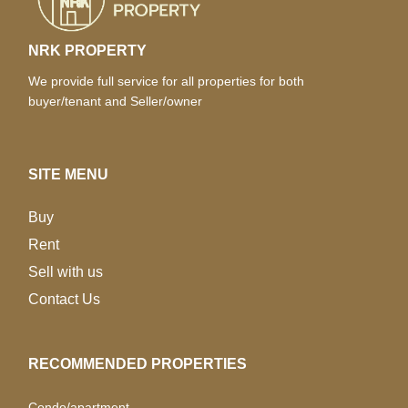
NRK PROPERTY
We provide full service for all properties for both
buyer/tenant and Seller/owner
SITE MENU
Buy
Rent
Sell with us
Contact Us
RECOMMENDED PROPERTIES
Condo/apartment