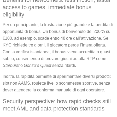
access to games, immediate bonus
eligibility
Per un principiante, la frustrazione più grande è la perdita di
opportunità di bonus. Un bonus di benvenuto del 200 % su
€100, ad esempio, scade entro 48 ore dall’attivazione. Se il
KYC richiede tre giorni, il giocatore perde l’intera offerta.
Con la verifica istantanea, il bonus viene accreditato quasi
subito, consentendo di provare giochi ad alta RTP come
Starburst
o
Gonzo’s Quest
senza ritardi.
Inoltre, la rapidità permette di sperimentare diversi prodotti:
slot non AAMS, roulette live, o scommesse sportive, senza
dover attendere la conferma manuale di ogni operatore.
Security perspective: how rapid checks still
meet AML and data‑protection standards