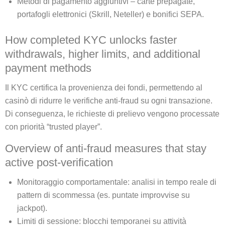
Metodi di pagamento aggiuntivi – carte prepagate,
portafogli elettronici (Skrill, Neteller) e bonifici SEPA.
How completed KYC unlocks faster
withdrawals, higher limits, and additional
payment methods
Il KYC certifica la provenienza dei fondi, permettendo al
casinò di ridurre le verifiche anti‑fraud su ogni transazione.
Di conseguenza, le richieste di prelievo vengono processate
con priorità “trusted player”.
Overview of anti‑fraud measures that stay
active post‑verification
Monitoraggio comportamentale: analisi in tempo reale di
pattern di scommessa (es. puntate improvvise su
jackpot).
Limiti di sessione: blocchi temporanei su attività