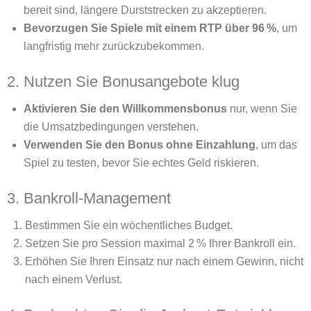
bereit sind, längere Durststrecken zu akzeptieren.
Bevorzugen Sie Spiele mit einem RTP über 96 %
, um
langfristig mehr zurückzubekommen.
2. Nutzen Sie Bonusangebote klug
Aktivieren Sie den Willkommensbonus
nur, wenn Sie
die Umsatzbedingungen verstehen.
Verwenden Sie den Bonus ohne Einzahlung
, um das
Spiel zu testen, bevor Sie echtes Geld riskieren.
3. Bankroll‑Management
Bestimmen Sie ein wöchentliches Budget.
Setzen Sie pro Session maximal 2 % Ihrer Bankroll ein.
Erhöhen Sie Ihren Einsatz nur nach einem Gewinn, nicht
nach einem Verlust.