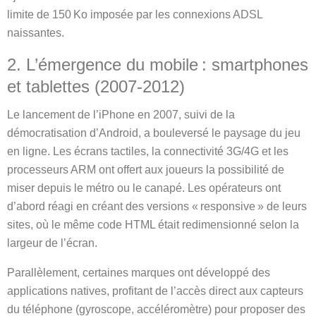
limite de 150 Ko imposée par les connexions ADSL
naissantes.
2. L’émergence du mobile : smartphones
et tablettes (2007‑2012)
Le lancement de l’iPhone en 2007, suivi de la
démocratisation d’Android, a bouleversé le paysage du jeu
en ligne. Les écrans tactiles, la connectivité 3G/4G et les
processeurs ARM ont offert aux joueurs la possibilité de
miser depuis le métro ou le canapé. Les opérateurs ont
d’abord réagi en créant des versions « responsive » de leurs
sites, où le même code HTML était redimensionné selon la
largeur de l’écran.
Parallèlement, certaines marques ont développé des
applications natives, profitant de l’accès direct aux capteurs
du téléphone (gyroscope, accéléromètre) pour proposer des