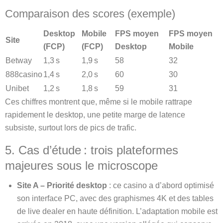
Comparaison des scores (exemple)
Desktop
Mobile
FPS moyen
FPS moyen
Site
(FCP)
(FCP)
Desktop
Mobile
Betway
1,3 s
1,9 s
58
32
888casino
1,4 s
2,0 s
60
30
Unibet
1,2 s
1,8 s
59
31
Ces chiffres montrent que, même si le mobile rattrape
rapidement le desktop, une petite marge de latence
subsiste, surtout lors de pics de trafic.
5. Cas d’étude : trois plateformes
majeures sous le microscope
Site A – Priorité desktop
: ce casino a d’abord optimisé
son interface PC, avec des graphismes 4K et des tables
de live dealer en haute définition. L’adaptation mobile est