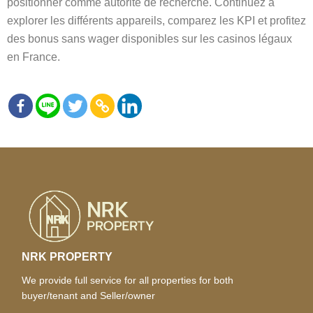
positionner comme autorité de recherche. Continuez à
explorer les différents appareils, comparez les KPI et profitez
des bonus sans wager disponibles sur les casinos légaux
en France.
NRK PROPERTY
We provide full service for all properties for both
buyer/tenant and Seller/owner