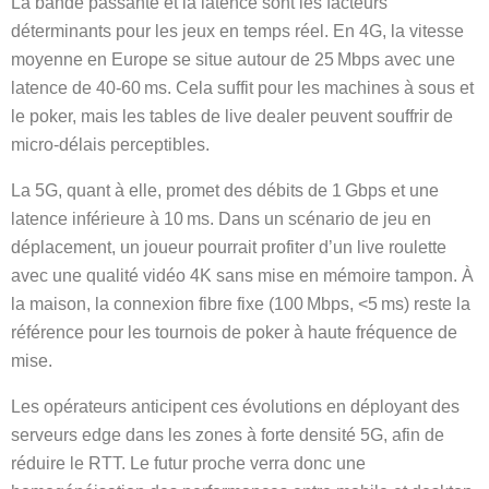
La bande passante et la latence sont les facteurs
déterminants pour les jeux en temps réel. En 4G, la vitesse
moyenne en Europe se situe autour de 25 Mbps avec une
latence de 40‑60 ms. Cela suffit pour les machines à sous et
le poker, mais les tables de live dealer peuvent souffrir de
micro‑délais perceptibles.
La 5G, quant à elle, promet des débits de 1 Gbps et une
latence inférieure à 10 ms. Dans un scénario de jeu en
déplacement, un joueur pourrait profiter d’un live roulette
avec une qualité vidéo 4K sans mise en mémoire tampon. À
la maison, la connexion fibre fixe (100 Mbps, <5 ms) reste la
référence pour les tournois de poker à haute fréquence de
mise.
Les opérateurs anticipent ces évolutions en déployant des
serveurs edge dans les zones à forte densité 5G, afin de
réduire le RTT. Le futur proche verra donc une