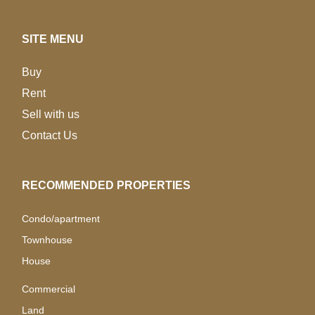
SITE MENU
Buy
Rent
Sell with us
Contact Us
RECOMMENDED PROPERTIES
Condo/apartment
Townhouse
House
Commercial
Land