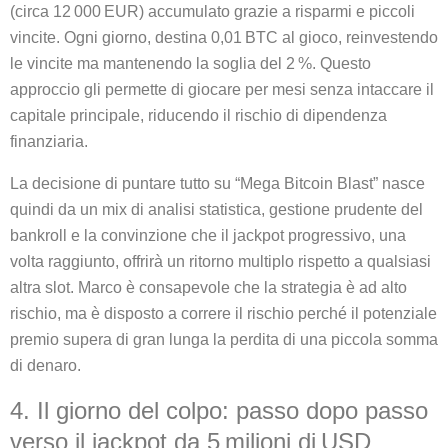
(circa 12 000 EUR) accumulato grazie a risparmi e piccoli
vincite. Ogni giorno, destina 0,01 BTC al gioco, reinvestendo
le vincite ma mantenendo la soglia del 2 %. Questo
approccio gli permette di giocare per mesi senza intaccare il
capitale principale, riducendo il rischio di dipendenza
finanziaria.
La decisione di puntare tutto su “Mega Bitcoin Blast” nasce
quindi da un mix di analisi statistica, gestione prudente del
bankroll e la convinzione che il jackpot progressivo, una
volta raggiunto, offrirà un ritorno multiplo rispetto a qualsiasi
altra slot. Marco è consapevole che la strategia è ad alto
rischio, ma è disposto a correre il rischio perché il potenziale
premio supera di gran lunga la perdita di una piccola somma
di denaro.
4. Il giorno del colpo: passo dopo passo
verso il jackpot da 5 milioni di USD