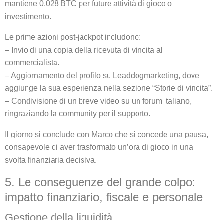
mantiene 0,028 BTC per future attività di gioco o
investimento.
Le prime azioni post‑jackpot includono:
– Invio di una copia della ricevuta di vincita al
commercialista.
– Aggiornamento del profilo su Leaddogmarketing, dove
aggiunge la sua esperienza nella sezione “Storie di vincita”.
– Condivisione di un breve video su un forum italiano,
ringraziando la community per il supporto.
Il giorno si conclude con Marco che si concede una pausa,
consapevole di aver trasformato un’ora di gioco in una
svolta finanziaria decisiva.
5. Le conseguenze del grande colpo:
impatto finanziario, fiscale e personale
Gestione della liquidità