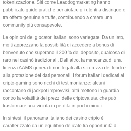
tokenizzazione. Siti come Leaddogmarketing hanno
pubblicato guide pratiche per aiutare gli utenti a distinguere
tra offerte genuine e truffe, contribuendo a creare una
community più consapevole.
Le opinioni dei giocatori italiani sono variegate. Da un lato,
molti apprezzano la possibilità di accedere a bonus di
benvenuto che superano il 200 % del deposito, qualcosa di
raro nei casinò tradizionali. Dall’altro, la mancanza di una
licenza AAMS genera timori legati alla sicurezza dei fondi e
alla protezione dei dati personali. I forum italiani dedicati al
cripto‑gaming sono ricchi di testimonianze: alcuni
raccontano di jackpot improvvisi, altri mettono in guardia
contro la volatilità dei prezzi delle criptovalute, che può
trasformare una vincita in perdita in pochi minuti.
In sintesi, il panorama italiano dei casinò cripto è
caratterizzato da un equilibrio delicato tra opportunità di