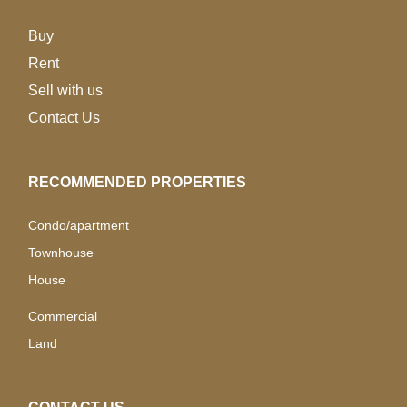
Buy
Rent
Sell with us
Contact Us
RECOMMENDED PROPERTIES
Condo/apartment
Townhouse
House
Commercial
Land