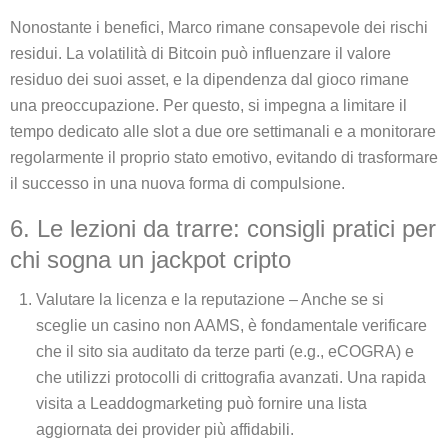
Nonostante i benefici, Marco rimane consapevole dei rischi
residui. La volatilità di Bitcoin può influenzare il valore
residuo dei suoi asset, e la dipendenza dal gioco rimane
una preoccupazione. Per questo, si impegna a limitare il
tempo dedicato alle slot a due ore settimanali e a monitorare
regolarmente il proprio stato emotivo, evitando di trasformare
il successo in una nuova forma di compulsione.
6. Le lezioni da trarre: consigli pratici per
chi sogna un jackpot cripto
Valutare la licenza e la reputazione – Anche se si
sceglie un casino non AAMS, è fondamentale verificare
che il sito sia auditato da terze parti (e.g., eCOGRA) e
che utilizzi protocolli di crittografia avanzati. Una rapida
visita a Leaddogmarketing può fornire una lista
aggiornata dei provider più affidabili.