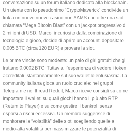
conversazione su un forum italiano dedicato alla blockchain.
Un utente con lo pseudonimo “CryptoMaverick” condivide un
link a un nuovo nuovo casino non AAMS che offre una slot
chiamata “Mega Bitcoin Blast” con un jackpot progressivo di
2 milioni di USD. Marco, incuriosito dalla combinazione di
tecnologia e gioco, decide di aprire un account, depositare
0,005 BTC (circa 120 EUR) e provare la slot.
Le prime vincite sono modeste: un paio di giri gratuiti che gli
fruttano 0,0002 BTC. Tuttavia, l’esperienza di vedere i token
accreditati istantaneamente sul suo wallet lo entusiasma. La
community italiana gioca un ruolo cruciale: nei gruppi
Telegram e nei thread Reddit, Marco riceve consigli su come
impostare il wallet, su quali giochi hanno il più alto RTP
(Return to Player) e su come gestire il bankroll senza
esporsi a rischi eccessivi. Un membro suggerisce di
monitorare la “volatilità” delle slot, scegliendo quelle a
medio‑alta volatilità per massimizzare le potenzialità di