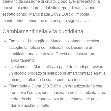
derivanti da cessione di crypto. Dopo aver presentato la
documentazione fornita dal sito (report di transazione,
estratto conto), Marco paga 1 092 EUR di imposta,
mantenendo comunque una net gain significativa.
Cambiamenti nella vita quotidiana
Famiglia – La moglie di Marco, inizialmente scettica,
accoglie la notizia con entusiasmo. Decidono di
pianificare una vacanza in Grecia e di ristrutturare
l’appartamento.
Investimenti – Marco utilizza parte dei fondi per avviare
un piccolo progetto di sviluppo di smart contract legati al
gaming, sfruttando la sua esperienza tecnica.
Filantropia – Dona 200 EUR a un’organizzazione che
promuove l’educazione finanziaria nelle scuole italiane,
credendo che la conoscenza delle criptovalute possa
ridurre il rischio di truffe.