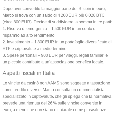
Dopo aver convertito la maggior parte dei Bitcoin in euro,
Marco si trova con un saldo di 4 200 EUR più 0,028 BTC
(circa 800 EUR). Decide di suddividere la somma in tre parti:
1. Riserva di emergenza – 1 500 EUR in un conto di
risparmio ad alto rendimento.
2. Investimento – 1 800 EUR in un portafoglio diversificato di
ETF e criptovalute a medio‑termine.
3. Spese personali – 900 EUR per viaggi, regali familiari e
un piccolo contributo a un’associazione benefica locale.
Aspetti fiscali in Italia
Le vincite da casinò non AAMS sono soggette a tassazione
come reddito diverso. Marco consulta un commercialista
specializzato in criptovalute, che gli spiega che la normativa
prevede una ritenuta del 26 % sulle vincite convertite in
euro, a meno che non siano dichiarate come plusvalenze