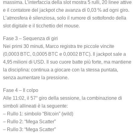
massima. L’interfaccia della slot mostra 5 rulli, 20 linee attive
e il contatore del jackpot che avanza di 0,03 % ad ogni giro.
L’atmosfera è silenziosa, solo il rumore di sottofondo della
slot digitale e il ticchettio del mouse.
Fase 3 – Sequenza di giri
Nei primi 30 minuti, Marco registra tre piccole vincite
(0,0003 BTC, 0,0005 BTC e 0,0002 BTC). Il jackpot sale a
4,95 milioni di USD. Il suo cuore batte più forte, ma mantiene
la disciplina: continua a giocare con la stessa puntata,
senza aumentare la pressione.
Fase 4 – Il colpo
Alle 11:02, il 57° giro della sessione, la combinazione di
simboli allineati è la seguente:
– Rullo 1: simbolo “Bitcoin” (wild)
– Rullo 2: “Mega Scatter”
– Rullo 3: “Mega Scatter”