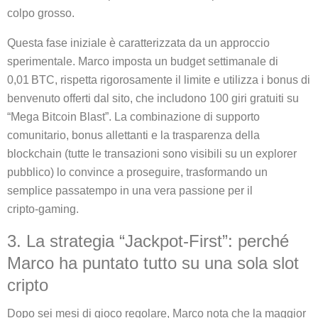
colpo grosso.
Questa fase iniziale è caratterizzata da un approccio
sperimentale. Marco imposta un budget settimanale di
0,01 BTC, rispetta rigorosamente il limite e utilizza i bonus di
benvenuto offerti dal sito, che includono 100 giri gratuiti su
“Mega Bitcoin Blast”. La combinazione di supporto
comunitario, bonus allettanti e la trasparenza della
blockchain (tutte le transazioni sono visibili su un explorer
pubblico) lo convince a proseguire, trasformando un
semplice passatempo in una vera passione per il
cripto‑gaming.
3. La strategia “Jackpot‑First”: perché
Marco ha puntato tutto su una sola slot
cripto
Dopo sei mesi di gioco regolare, Marco nota che la maggior