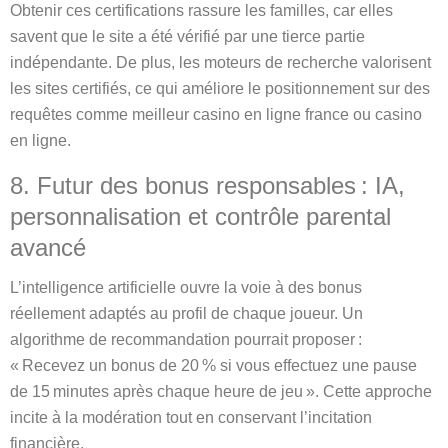
Obtenir ces certifications rassure les familles, car elles
savent que le site a été vérifié par une tierce partie
indépendante. De plus, les moteurs de recherche valorisent
les sites certifiés, ce qui améliore le positionnement sur des
requêtes comme meilleur casino en ligne france ou casino
en ligne.
8. Futur des bonus responsables : IA,
personnalisation et contrôle parental
avancé
L’intelligence artificielle ouvre la voie à des bonus
réellement adaptés au profil de chaque joueur. Un
algorithme de recommandation pourrait proposer :
« Recevez un bonus de 20 % si vous effectuez une pause
de 15 minutes après chaque heure de jeu ». Cette approche
incite à la modération tout en conservant l’incitation
financière.