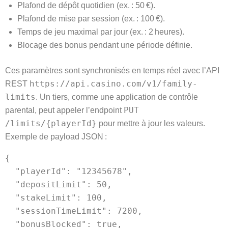
Plafond de dépôt quotidien (ex. : 50 €).
Plafond de mise par session (ex. : 100 €).
Temps de jeu maximal par jour (ex. : 2 heures).
Blocage des bonus pendant une période définie.
Ces paramètres sont synchronisés en temps réel avec l’API
https://api.casino.com/v1/family-
REST
limits
. Un tiers, comme une application de contrôle
PUT
parental, peut appeler l’endpoint
/limits/{playerId}
pour mettre à jour les valeurs.
Exemple de payload JSON :
{

  "playerId": "12345678",

  "depositLimit": 50,

  "stakeLimit": 100,

  "sessionTimeLimit": 7200,

  "bonusBlocked": true,
