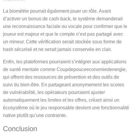
La biométrie pourrait également jouer un rôle. Avant
d’activer un bonus de cash‑back, le système demanderait
une reconnaissance faciale ou vocale pour confirmer que le
joueur est majeur et que le compte n’est pas partagé avec
un mineur. Cette vérification serait stockée sous forme de
hash sécurisé et ne serait jamais conservée en clair.
Enfin, les plateformes pourraient s’intégrer aux applications
de santé mentale comme Coupdepouceeconomiedenergie,
qui offrent des ressources de prévention et des outils de
suivi du bien‑être. En partageant anonymement les scores
de vulnérabilité, les opérateurs pourraient ajuster
automatiquement les limites et les offres, créant ainsi un
écosystème où le jeu responsable devient une fonctionnalité
native plutôt qu’une contrainte.
Conclusion