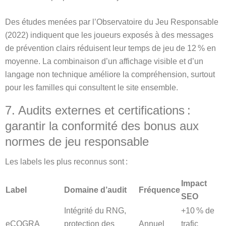
Des études menées par l’Observatoire du Jeu Responsable
(2022) indiquent que les joueurs exposés à des messages
de prévention clairs réduisent leur temps de jeu de 12 % en
moyenne. La combinaison d’un affichage visible et d’un
langage non technique améliore la compréhension, surtout
pour les familles qui consultent le site ensemble.
7. Audits externes et certifications :
garantir la conformité des bonus aux
normes de jeu responsable
Les labels les plus reconnus sont :
Impact
Label
Domaine d’audit
Fréquence
SEO
Intégrité du RNG,
+10 % de
eCOGRA
protection des
Annuel
trafic