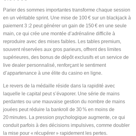
Parier des sommes importantes transforme chaque session
en un véritable sprint. Une mise de 100 € sur un blackjack à
paiement 3 :2 peut générer un gain de 150 € en une seule
main, ce qui crée une montée d’adrénaline difficile à
reproduire avec des mises faibles. Les tables premium,
souvent réservées aux gros parieurs, offrent des limites
supérieures, des bonus de dépôt exclusifs et un service de
live dealer personnalisé, renforçant le sentiment
d’appartenance à une élite du casino en ligne.
Le revers de la médaille réside dans la rapidité avec
laquelle le capital peut s’évaporer. Une série de mains
perdantes ou une mauvaise gestion du nombre de mains
jouées peut réduire la bankroll de 30 % en moins de
20 minutes. La pression psychologique augmente, ce qui
conduit parfois à des décisions impulsives, comme doubler
la mise pour « récupérer » rapidement les pertes.