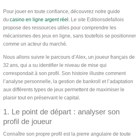
Pour jouer en toute confiance, découvrez notre guide
du
casino en ligne argent réel
. Le site Editionsdefallois
propose des ressources utiles pour comprendre les
mécanismes des jeux en ligne, sans toutefois se positionner
comme un acteur du marché.
Nous allons suivre le parcours d’Alex, un joueur français de
32 ans, qui a su identifier le niveau de mise qui
correspondait à son profil. Son histoire illustre comment
l’analyse personnelle, la gestion de bankroll et l’adaptation
aux différents types de jeux permettent de maximiser le
plaisir tout en préservant le capital.
1. Le point de départ : analyser son
profil de joueur
Connaître son propre profil est la pierre angulaire de toute