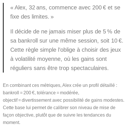
« Alex, 32 ans, commence avec 200 € et se
fixe des limites. »
Il décide de ne jamais miser plus de 5 % de
sa bankroll sur une même session, soit 10 €.
Cette règle simple l’oblige à choisir des jeux
à volatilité moyenne, où les gains sont
réguliers sans être trop spectaculaires.
En combinant ces métriques, Alex crée un profil détaillé :
bankroll = 200 €, tolérance = modérée,
objectif = divertissement avec possibilité de gains modestes.
Cette base lui permet de calibrer son niveau de mise de
façon objective, plutôt que de suivre les tendances du
moment.