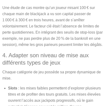
Une étude de cas montre qu’un joueur misant 100 € sur
chaque main de blackjack a vu son capital passer de
1 000 € à 300 € en trois heures, avant de s’arrêter
volontairement. Le facteur clé était l’absence de limites de
perte quotidiennes. En intégrant des seuils de stop‑loss (par
exemple, ne pas perdre plus de 20 % de la bankroll en une
session), même les gros parieurs peuvent limiter les dégâts.
4. Adapter son niveau de mise aux
différents types de jeux
Chaque catégorie de jeu possède sa propre dynamique de
mise.
Slots
: les mises faibles permettent d’explorer plusieurs
titres et de profiter des tours gratuits. Les mises élevées
ouvrent l’accès aux jackpots progressifs, où le gain