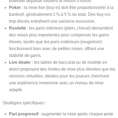
potentiel dépasse souvent le million d’euros.
Poker
: la mise fixe (buy‑in) doit être proportionnelle à la
bankroll, généralement 1 % à 5 % du total. Des buy‑ins
trop élevés entraînent une variance excessive.
Roulette
: les paris intérieurs (plein, cheval) demandent
des mises plus importantes pour compenser les gains
élevés, tandis que les paris extérieurs (rouge/noir)
fonctionnent bien avec de petites mises, offrant une
stabilité de gains.
Live dealer
: les tables de baccarat ou de roulette en
direct proposent des limites de mise plus élevées que les
versions virtuelles, idéales pour les joueurs cherchant
une expérience immersive avec un niveau de mise
adapté.
Stratégies spécifiques :
Pari progressif
: augmenter la mise après chaque perte