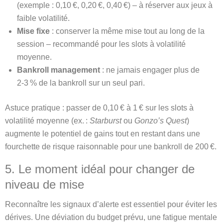
(exemple : 0,10 €, 0,20 €, 0,40 €) – à réserver aux jeux à
faible volatilité.
Mise fixe
: conserver la même mise tout au long de la
session – recommandé pour les slots à volatilité
moyenne.
Bankroll management
: ne jamais engager plus de
2‑3 % de la bankroll sur un seul pari.
Astuce pratique : passer de 0,10 € à 1 € sur les slots à
volatilité moyenne (ex. :
Starburst
ou
Gonzo’s Quest
)
augmente le potentiel de gains tout en restant dans une
fourchette de risque raisonnable pour une bankroll de 200 €.
5. Le moment idéal pour changer de
niveau de mise
Reconnaître les signaux d’alerte est essentiel pour éviter les
dérives. Une déviation du budget prévu, une fatigue mentale