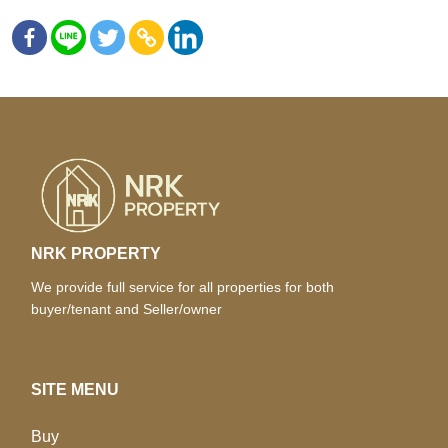
NRK PROPERTY
We provide full service for all properties for both
buyer/tenant and Seller/owner
SITE MENU
Buy