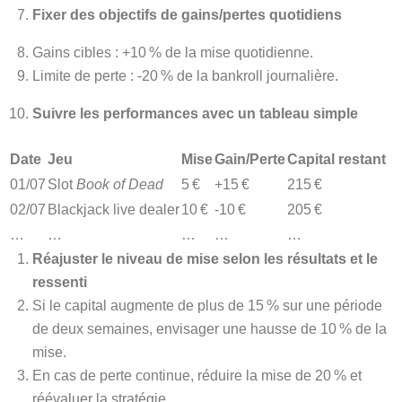
Fixer des objectifs de gains/pertes quotidiens
Gains cibles : +10 % de la mise quotidienne.
Limite de perte : -20 % de la bankroll journalière.
Suivre les performances avec un tableau simple
Date
Jeu
Mise
Gain/Perte
Capital restant
01/07
Slot
Book of Dead
5 €
+15 €
215 €
02/07
Blackjack live dealer
10 €
-10 €
205 €
…
…
…
…
…
Réajuster le niveau de mise selon les résultats et le
ressenti
Si le capital augmente de plus de 15 % sur une période
de deux semaines, envisager une hausse de 10 % de la
mise.
En cas de perte continue, réduire la mise de 20 % et
réévaluer la stratégie.