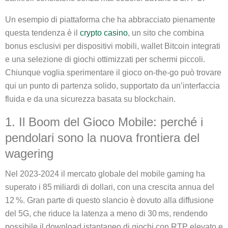
Un esempio di piattaforma che ha abbracciato pienamente
questa tendenza è il
crypto casino
, un sito che combina
bonus esclusivi per dispositivi mobili, wallet Bitcoin integrati
e una selezione di giochi ottimizzati per schermi piccoli.
Chiunque voglia sperimentare il gioco on‑the‑go può trovare
qui un punto di partenza solido, supportato da un’interfaccia
fluida e da una sicurezza basata su blockchain.
1. Il Boom del Gioco Mobile: perché i
pendolari sono la nuova frontiera del
wagering
Nel 2023‑2024 il mercato globale del mobile gaming ha
superato i 85 miliardi di dollari, con una crescita annua del
12 %. Gran parte di questo slancio è dovuto alla diffusione
del 5G, che riduce la latenza a meno di 30 ms, rendendo
possibile il download istantaneo di giochi con RTP elevato e