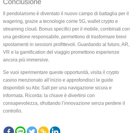
Conclusione
Il pendolarismo è diventato il nuovo campo di battaglia per il
wagering, grazie a tecnologie come 5G, wallet crypto e
streaming cloud. Bonus specifici per il mobile, combinati con
una gestione responsabile, permettono di trasformare brevi
spostamenti in sessioni profittevoli. Guardando al futuro, AR,
VR e la gamification del viaggio promettono esperienze
ancora più immersive.
Se vuoi sperimentare queste opportunità, visita il crypto
casino menzionato all’inizio e approfondisci le guide
disponibili su Abc Salt per una navigazione sicura e
informata. Ricorda: la chiave è divertirsi con
consapevolezza, sfruttando l’innovazione senza perdere il
controllo.