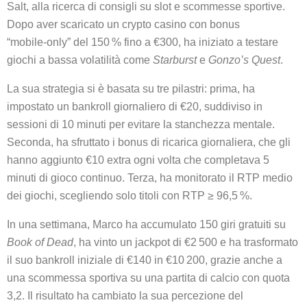
Salt, alla ricerca di consigli su slot e scommesse sportive.
Dopo aver scaricato un crypto casino con bonus
“mobile‑only” del 150 % fino a €300, ha iniziato a testare
giochi a bassa volatilità come
Starburst
e
Gonzo’s Quest
.
La sua strategia si è basata su tre pilastri: prima, ha
impostato un bankroll giornaliero di €20, suddiviso in
sessioni di 10 minuti per evitare la stanchezza mentale.
Seconda, ha sfruttato i bonus di ricarica giornaliera, che gli
hanno aggiunto €10 extra ogni volta che completava 5
minuti di gioco continuo. Terza, ha monitorato il RTP medio
dei giochi, scegliendo solo titoli con RTP ≥ 96,5 %.
In una settimana, Marco ha accumulato 150 giri gratuiti su
Book of Dead
, ha vinto un jackpot di €2 500 e ha trasformato
il suo bankroll iniziale di €140 in €10 200, grazie anche a
una scommessa sportiva su una partita di calcio con quota
3,2. Il risultato ha cambiato la sua percezione del