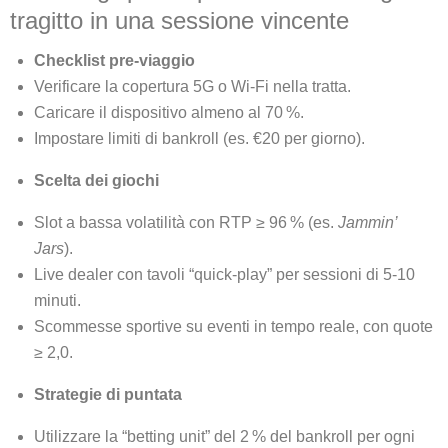
tragitto in una sessione vincente
Checklist pre‑viaggio
Verificare la copertura 5G o Wi‑Fi nella tratta.
Caricare il dispositivo almeno al 70 %.
Impostare limiti di bankroll (es. €20 per giorno).
Scelta dei giochi
Slot a bassa volatilità con RTP ≥ 96 % (es.
Jammin’
Jars
).
Live dealer con tavoli “quick‑play” per sessioni di 5‑10
minuti.
Scommesse sportive su eventi in tempo reale, con quote
≥ 2,0.
Strategie di puntata
Utilizzare la “betting unit” del 2 % del bankroll per ogni