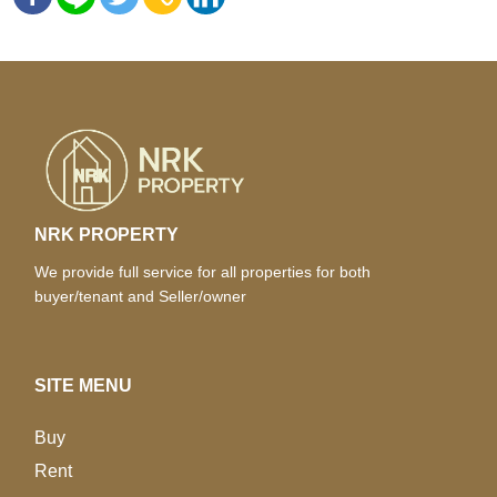
NRK PROPERTY
We provide full service for all properties for both
buyer/tenant and Seller/owner
SITE MENU
Buy
Rent