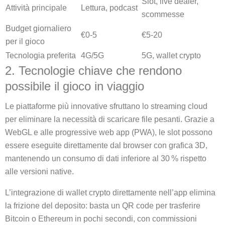
Slot, live dealer,
Attività principale
Lettura, podcast
scommesse
Budget giornaliero
€0‑5
€5‑20
per il gioco
Tecnologia preferita
4G/5G
5G, wallet crypto
2. Tecnologie chiave che rendono
possibile il gioco in viaggio
Le piattaforme più innovative sfruttano lo streaming cloud
per eliminare la necessità di scaricare file pesanti. Grazie a
WebGL e alle progressive web app (PWA), le slot possono
essere eseguite direttamente dal browser con grafica 3D,
mantenendo un consumo di dati inferiore al 30 % rispetto
alle versioni native.
L’integrazione di wallet crypto direttamente nell’app elimina
la frizione del deposito: basta un QR code per trasferire
Bitcoin o Ethereum in pochi secondi, con commissioni