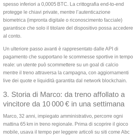
spesso inferiori a 0,0005 BTC. La crittografia end‑to‑end
protegge le chiavi private, mentre l’autenticazione
biometrica (impronta digitale o riconoscimento facciale)
garantisce che solo il titolare del dispositivo possa accedere
al conto.
Un ulteriore passo avanti è rappresentato dalle API di
pagamento che supportano le scommesse sportive in tempo
reale: un utente può scommettere su un goal di calcio
mentre il treno attraversa la campagna, con aggiornamenti
live dei quote e liquidità garantita dal network blockchain.
3. Storia di Marco: da treno affollato a
vincitore da 10 000 € in una settimana
Marco, 32 anni, impiegato amministrativo, percorre ogni
mattina 65 km in treno regionale. Prima di scoprire il gioco
mobile, usava il tempo per leggere articoli su siti come Abc