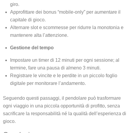
giro.
Approfittare dei bonus “mobile‑only” per aumentare il
capitale di gioco.
Alternare slot e scommesse per ridurre la monotonia e
mantenere alta l’attenzione.
Gestione del tempo
Impostare un timer di 12 minuti per ogni sessione; al
termine, fare una pausa di almeno 3 minuti.
Registrare le vincite e le perdite in un piccolo foglio
digitale per monitorare l’andamento.
Seguendo questi passaggi, il pendolare può trasformare
ogni viaggio in una piccola opportunità di profitto, senza
sacrificare la responsabilità né la qualità dell’esperienza di
gioco.