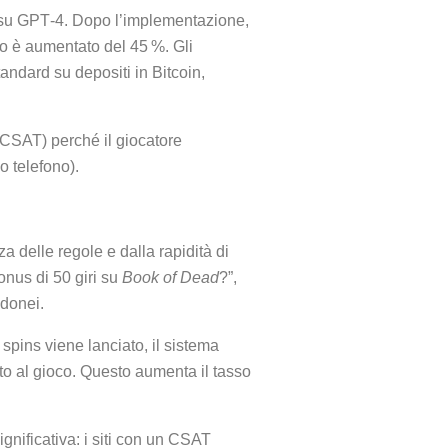
o su GPT‑4. Dopo l’implementazione,
tto è aumentato del 45 %. Gli
andard su depositi in Bitcoin,
(CSAT) perché il giocatore
o telefono).
za delle regole e dalla rapidità di
onus di 50 giri su
Book of Dead
?”,
idonei.
 spins viene lanciato, il sistema
to al gioco. Questo aumenta il tasso
gnificativa: i siti con un CSAT