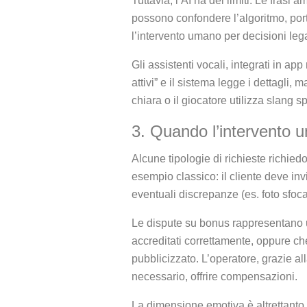
Tuttavia, l’AI ha dei limiti. Le fras
possono confondere l’algoritmo, port
l’intervento umano per decisioni lega
Gli assistenti vocali, integrati in a
attivi” e il sistema legge i dettagl
chiara o il giocatore utilizza slang s
3. Quando l’intervento 
Alcune tipologie di richieste richied
esempio classico: il cliente deve in
eventuali discrepanze (es. foto sfocat
Le dispute su bonus rappresentano un
accreditati correttamente, oppure ch
pubblicizzato. L’operatore, grazie al
necessario, offrire compensazioni.
La dimensione emotiva è altrettanto 