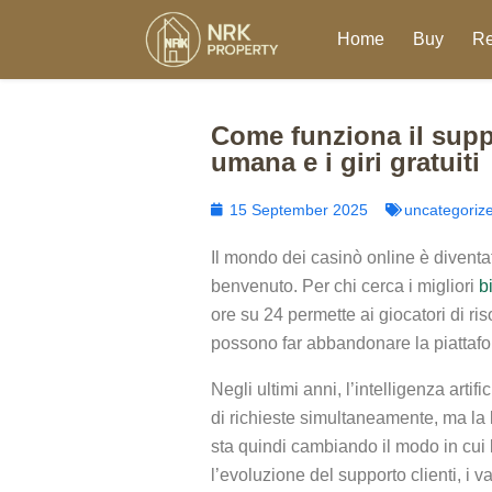
Home
Buy
Re
Come funziona il suppo
umana e i giri gratuiti
15 September 2025
uncategoriz
Il mondo dei casinò online è diventat
benvenuto. Per chi cerca i migliori
b
ore su 24 permette ai giocatori di ris
possono far abbandonare la piattaf
Negli ultimi anni, l’intelligenza arti
di richieste simultaneamente, ma la 
sta quindi cambiando il modo in cui 
l’evoluzione del supporto clienti, i van