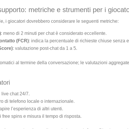
i supporto: metriche e strumenti per i giocato
le, i giocatori dovrebbero considerare le seguenti metriche:
)
: meno di 2 minuti per chat è considerato eccellente.
contatto (FCR)
: indica la percentuale di richieste chiuse senza e
Score)
: valutazione post‑chat da 1 a 5.
omatici al termine della conversazione; le valutazioni aggregat
tori
 live chat 24/7.
ro di telefono locale o internazionale.
ire l’esperienza di altri utenti.
free spins e misura il tempo di risposta.