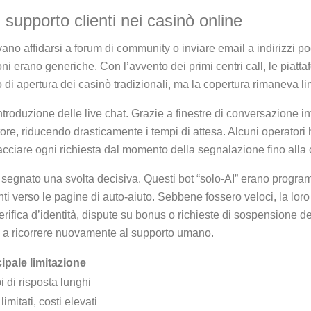
 supporto clienti nei casinò online
vano affidarsi a forum di community o inviare email a indirizzi p
ni erano generiche. Con l’avvento dei primi centri call, le piatta
o di apertura dei casinò tradizionali, ma la copertura rimaneva li
introduzione delle live chat. Grazie a finestre di conversazione int
ore, riducendo drasticamente i tempi di attesa. Alcuni operatori
racciare ogni richiesta dal momento della segnalazione fino alla 
a segnato una svolta decisiva. Questi bot “solo‑AI” erano prog
ti verso le pagine di auto‑aiuto. Sebbene fossero veloci, la loro 
verifica d’identità, dispute su bonus o richieste di sospensione 
ri a ricorrere nuovamente al supporto umano.
ipale limitazione
 di risposta lunghi
limitati, costi elevati