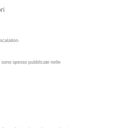
ri
scalation.
e sono spesso pubblicate nelle