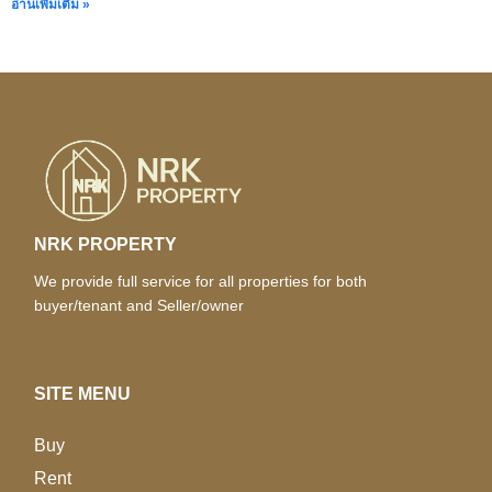
อ่านเพิ่มเติม »
NRK PROPERTY
We provide full service for all properties for both
buyer/tenant and Seller/owner
SITE MENU
Buy
Rent