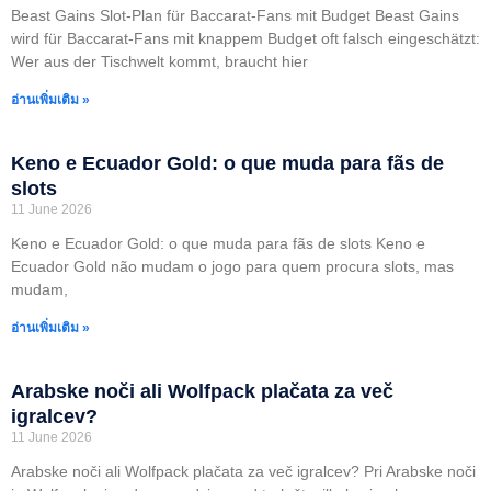
Beast Gains Slot-Plan für Baccarat-Fans mit Budget Beast Gains
wird für Baccarat-Fans mit knappem Budget oft falsch eingeschätzt:
Wer aus der Tischwelt kommt, braucht hier
อ่านเพิ่มเติม »
Keno e Ecuador Gold: o que muda para fãs de
slots
11 June 2026
Keno e Ecuador Gold: o que muda para fãs de slots Keno e
Ecuador Gold não mudam o jogo para quem procura slots, mas
mudam,
อ่านเพิ่มเติม »
Arabske noči ali Wolfpack plačata za več
igralcev?
11 June 2026
Arabske noči ali Wolfpack plačata za več igralcev? Pri Arabske noči