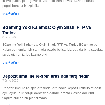
in Wolfpacku je odgovor odvisen od treh številk: kazino bonus,
pogoji bonusa in izplačila.
อ่านเพิ่มเติม »
BGaming Yoki Kalamba: O‘yin Sifati, RTP va
Tanlov
8 June 2026
BGaming Yoki Kalamba: O‘yin Sifati, RTP va Tanlov BGaming va
Kalamba nomlari bir sahnada paydo bo‘lsa, biz odatda bitta savolga
javob qidiramiz: bu kazino o‘yin
อ่านเพิ่มเติม »
Depozit limiti ilə re-spin arasında fərq nədir
7 June 2026
Depozit limiti ilə re-spin arasında fərq nədir Depozit limiti ilə re-spin
eyni oyunun iki fərqli idarəetmə qatıdır, amma Casino adı kimi
təqdim olunan bu platformada