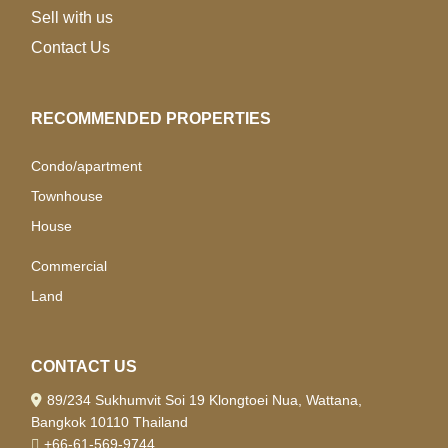
Sell with us
Contact Us
RECOMMENDED PROPERTIES
Condo/apartment
Townhouse
House
Commercial
Land
CONTACT US
89/234 Sukhumvit Soi 19 Klongtoei Nua, Wattana,
Bangkok 10110 Thailand
+66-61-569-9744