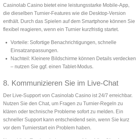
Casinolab Casino bietet eine leistungsstarke Mobile‑App,
die dieselben Turnier‑Features wie die Desktop‑Version
enthält. Durch das Spielen auf dem Smartphone können Sie
flexibel reagieren, wenn ein Turnier kurzfristig startet.
Vorteile: Sofortige Benachrichtigungen, schnelle
Einsatzanpassungen.
Nachteil: Kleinere Bildschirme können Details verdecken
– nutzen Sie ggf. einen Tablet‑Modus.
8. Kommunizieren Sie im Live‑Chat
Der Live‑Support von Casinolab Casino ist 24/7 erreichbar.
Nutzen Sie den Chat, um Fragen zu Turnier‑Regeln zu
klären oder technische Probleme sofort zu melden. Ein
schneller Support kann entscheidend sein, wenn Sie kurz
vor dem Turnierstart ein Problem haben.