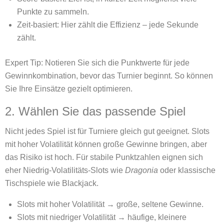
Punkte zu sammeln.
Zeit‑basiert: Hier zählt die Effizienz – jede Sekunde
zählt.
Expert Tip: Notieren Sie sich die Punktwerte für jede
Gewinnkombination, bevor das Turnier beginnt. So können
Sie Ihre Einsätze gezielt optimieren.
2. Wählen Sie das passende Spiel
Nicht jedes Spiel ist für Turniere gleich gut geeignet. Slots
mit hoher Volatilität können große Gewinne bringen, aber
das Risiko ist hoch. Für stabile Punktzahlen eignen sich
eher Niedrig‑Volatilitäts‑Slots wie
Dragonia
oder klassische
Tischspiele wie Blackjack.
Slots mit hoher Volatilität → große, seltene Gewinne.
Slots mit niedriger Volatilität → häufige, kleinere