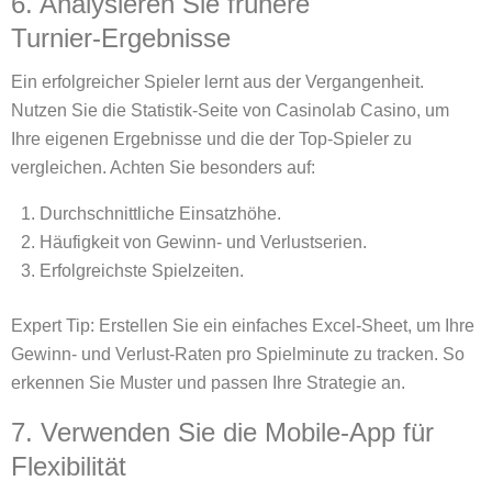
6. Analysieren Sie frühere
Turnier‑Ergebnisse
Ein erfolgreicher Spieler lernt aus der Vergangenheit.
Nutzen Sie die Statistik‑Seite von Casinolab Casino, um
Ihre eigenen Ergebnisse und die der Top‑Spieler zu
vergleichen. Achten Sie besonders auf:
Durchschnittliche Einsatzhöhe.
Häufigkeit von Gewinn‑ und Verlustserien.
Erfolgreichste Spielzeiten.
Expert Tip: Erstellen Sie ein einfaches Excel‑Sheet, um Ihre
Gewinn‑ und Verlust‑Raten pro Spielminute zu tracken. So
erkennen Sie Muster und passen Ihre Strategie an.
7. Verwenden Sie die Mobile‑App für
Flexibilität