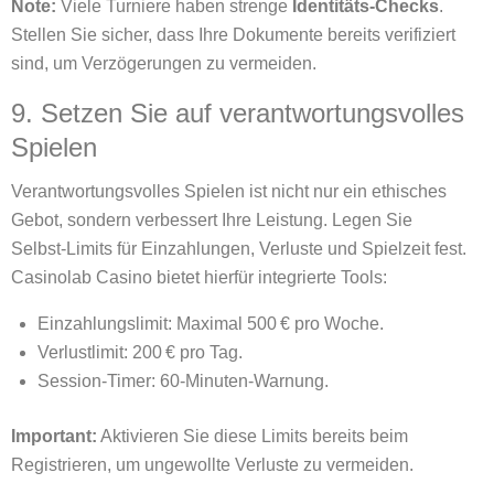
Note:
Viele Turniere haben strenge
Identitäts‑Checks
.
Stellen Sie sicher, dass Ihre Dokumente bereits verifiziert
sind, um Verzögerungen zu vermeiden.
9. Setzen Sie auf verantwortungsvolles
Spielen
Verantwortungsvolles Spielen ist nicht nur ein ethisches
Gebot, sondern verbessert Ihre Leistung. Legen Sie
Selbst‑Limits für Einzahlungen, Verluste und Spielzeit fest.
Casinolab Casino bietet hierfür integrierte Tools:
Einzahlungslimit: Maximal 500 € pro Woche.
Verlustlimit: 200 € pro Tag.
Session‑Timer: 60‑Minuten‑Warnung.
Important:
Aktivieren Sie diese Limits bereits beim
Registrieren, um ungewollte Verluste zu vermeiden.