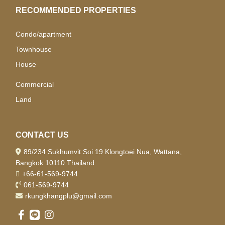
RECOMMENDED PROPERTIES
Condo/apartment
Townhouse
House
Commercial
Land
CONTACT US
89/234 Sukhumvit Soi 19 Klongtoei Nua, Wattana,
Bangkok 10110 Thailand
+66-61-569-9744
061-569-9744
rkungkhangplu@gmail.com